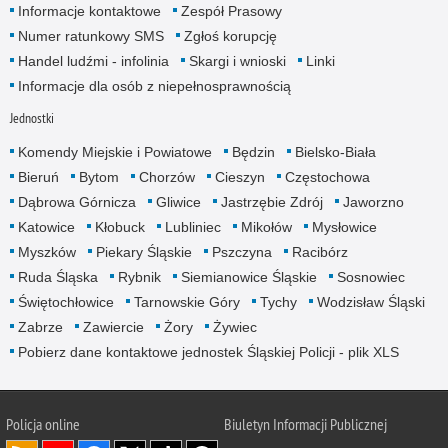
Informacje kontaktowe
Zespół Prasowy
Numer ratunkowy SMS
Zgłoś korupcję
Handel ludźmi - infolinia
Skargi i wnioski
Linki
Informacje dla osób z niepełnosprawnością
Jednostki
Komendy Miejskie i Powiatowe
Będzin
Bielsko-Biała
Bieruń
Bytom
Chorzów
Cieszyn
Częstochowa
Dąbrowa Górnicza
Gliwice
Jastrzębie Zdrój
Jaworzno
Katowice
Kłobuck
Lubliniec
Mikołów
Mysłowice
Myszków
Piekary Śląskie
Pszczyna
Racibórz
Ruda Śląska
Rybnik
Siemianowice Śląskie
Sosnowiec
Świętochłowice
Tarnowskie Góry
Tychy
Wodzisław Śląski
Zabrze
Zawiercie
Żory
Żywiec
Pobierz dane kontaktowe jednostek Śląskiej Policji - plik XLS
Policja online
Biuletyn Informacji Publicznej