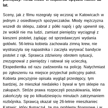
lat.
Sceny, jak z filmu rozegrały się wczoraj w Katowicach w
jednym z osiedlowych spożywczaków. Młody mężczyzna
wszedł do sklepu, zabrał z półki napój i gdy upewnił się,
że wokół nie ma ludzi, zamiast pieniędzy wyciągnął z
kieszeni pistolet, żądając od sprzedawczyni wydania
gotówki. 56-letnia kobieta zachowała zimną krew, nie
wystraszyła się napastnika i zaczęła wyrywać bandycie
pistolet z rąk. Sprawca zdziwiony obrotem sytuacji,
zrezygnował z pieniędzy i ratował się ucieczką.
Ekspedientka od razu zadzwoniła na policję. Natychmiast
po zgłoszeniu na miejsce przyjechał policyjny patrol.
Kobieta precyzyjnie opisała wygląd przestępcy, tym
bardziej, że mieszkał niedaleko i bywał w tym sklepie na
zakupach. Stróże prawa rozpoczęli poszukiwania, które
zakończyły się po kilkudziesięciu minutach zatrzymaniem
rozbójnika. Sprawcą okazał się 26-letnie mieszkaniec
Katowic, który tłumaczył, że ma problemy finansowe i w