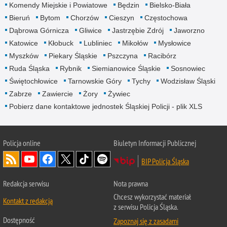
Komendy Miejskie i Powiatowe
Będzin
Bielsko-Biała
Bieruń
Bytom
Chorzów
Cieszyn
Częstochowa
Dąbrowa Górnicza
Gliwice
Jastrzębie Zdrój
Jaworzno
Katowice
Kłobuck
Lubliniec
Mikołów
Mysłowice
Myszków
Piekary Śląskie
Pszczyna
Racibórz
Ruda Śląska
Rybnik
Siemianowice Śląskie
Sosnowiec
Świętochłowice
Tarnowskie Góry
Tychy
Wodzisław Śląski
Zabrze
Zawiercie
Żory
Żywiec
Pobierz dane kontaktowe jednostek Śląskiej Policji - plik XLS
Policja online
Biuletyn Informacji Publicznej
BIP Policja Śląska
Redakcja serwisu
Nota prawna
Chcesz wykorzystać materiał
Kontakt z redakcją
z serwisu Policja Śląska.
Dostępność
Zapoznaj się z zasadami