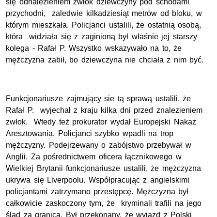
się odnalezieniem zwłok dziewczyny pod schodami
przychodni, zaledwie kilkadziesiąt metrów od bloku, w
którym mieszkała. Policjanci ustalili, że ostatnią osobą,
która widziała się z zaginioną był właśnie jej starszy
kolega - Rafał P. Wszystko wskazywało na to, że
mężczyzna zabił, bo dziewczyna nie chciała z nim być.
Funkcjonariusze zajmujący sie tą sprawą ustalili, że
Rafał P. wyjechał z kraju kilka dni przed znalezieniem
zwłok. Wtedy też prokurator wydał Europejski Nakaz
Aresztowania. Policjanci szybko wpadli na trop
mężczyzny. Podejrzewany o zabójstwo przebywał w
Anglii. Za pośrednictwem oficera łącznikowego w
Wielkiej Brytanii funkcjonariusze ustalili, że mężczyzna
ukrywa się Liverpoolu. Współpracując z angielskimi
policjantami zatrzymano przestępcę. Mężczyzna był
całkowicie zaskoczony tym, że kryminali trafili na jego
ślad za granicą. Był przekonany, że wyjazd z Polski