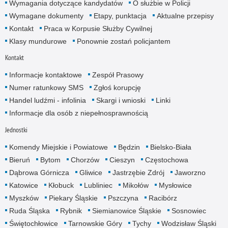
Wymagania dotyczące kandydatów
O służbie w Policji
Wymagane dokumenty
Etapy, punktacja
Aktualne przepisy
Kontakt
Praca w Korpusie Służby Cywilnej
Klasy mundurowe
Ponownie zostań policjantem
Kontakt
Informacje kontaktowe
Zespół Prasowy
Numer ratunkowy SMS
Zgłoś korupcję
Handel ludźmi - infolinia
Skargi i wnioski
Linki
Informacje dla osób z niepełnosprawnością
Jednostki
Komendy Miejskie i Powiatowe
Będzin
Bielsko-Biała
Bieruń
Bytom
Chorzów
Cieszyn
Częstochowa
Dąbrowa Górnicza
Gliwice
Jastrzębie Zdrój
Jaworzno
Katowice
Kłobuck
Lubliniec
Mikołów
Mysłowice
Myszków
Piekary Śląskie
Pszczyna
Racibórz
Ruda Śląska
Rybnik
Siemianowice Śląskie
Sosnowiec
Świętochłowice
Tarnowskie Góry
Tychy
Wodzisław Śląski