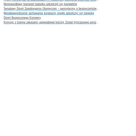
Nieprawidłowy transport ładunku zakończył się mandatem
Światowy Dzień Zapobiegania Utonięciom – pamiętajmy o bezpieczeństwie nad wodą
Nieodpowiedzialne zachowanie kajakarzy mogło zakończyć się tragedią
Dzień Bezpiecznego Kierowcy
Kierując z trzema zakazami spowodował kolizję. Został tymczasowo aresztowany