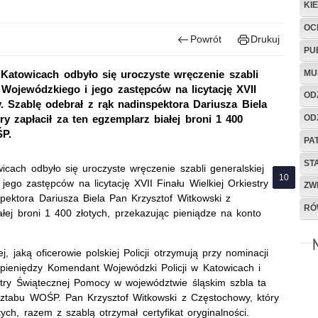
KI
OC
Powrót
Drukuj
PU
MU
Katowicach odbyło się uroczyste wręczenie szabli
Wojewódzkiego i jego zastępców na licytację XVII
OD
. Szablę odebrał z rąk nadinspektora Dariusza Biela
OD
y zapłacił za ten egzemplarz białej broni 1 400
ŚP.
PA
ST
icach odbyło się uroczyste wręczenie szabli generalskiej
go zastępców na licytację XVII Finału Wielkiej Orkiestry
ZW
pektora Dariusza Biela Pan Krzysztof Witkowski z
RÓ
ałej broni 1 400 złotych, przekazując pieniądze na konto
ej, jaką oficerowie polskiej Policji otrzymują przy nominacji
 pieniędzy Komendant Wojewódzki Policji w Katowicach i
estry Świątecznej Pomocy w województwie śląskim szbla ta
 sztabu WOŚP. Pan Krzysztof Witkowski z Częstochowy, który
ych, razem z szablą otrzymał certyfikat oryginalności.