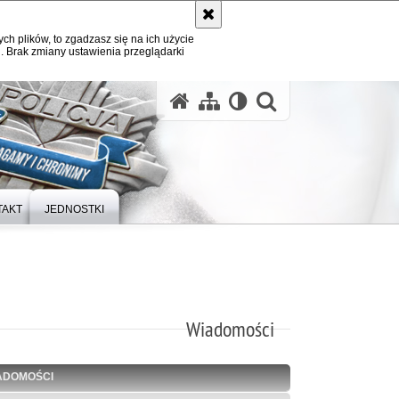
ych plików, to zgadzasz się na ich użycie
. Brak zmiany ustawienia przeglądarki
otwórz wysz
TAKT
JEDNOSTKI
Wiadomości
ADOMOŚCI