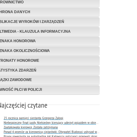
EROWNICTWO
HRONA DANYCH
BLIKACJE WYROKÓW I ZARZĄDZEŃ
LTIMEDIA - KLAUZULA INFORMACYJNA
ZNAKA HONOROWA
ZNAKA OKOLICZNOŚCIOWA
TRONATY HONOROWE
ATYSTYKA ZDARZEŃ
IĄZKI ZAWODOWE
WNOŚĆ PŁCI W POLICJI
Najczęściej czytane
23. rocznica pamięci sierżanta Grzegorza Załogi
Niebezpieczny finał jazdy. Nietrzeźwy kierujący uderzył pojazdem w obiekt Komendy Miejskiej Policji w Rybniku
Zaatakowała kierowcę. Została zatrzymana
Ponad 4 promile za kierownicą ciężarówki. Obywatel Białorusi usłyszał wyrok już następnego dnia
Pijany rowerzysta na autostradzie A4. Katowiccy policjanci przerwali skrajnie niebezpieczną jazdę