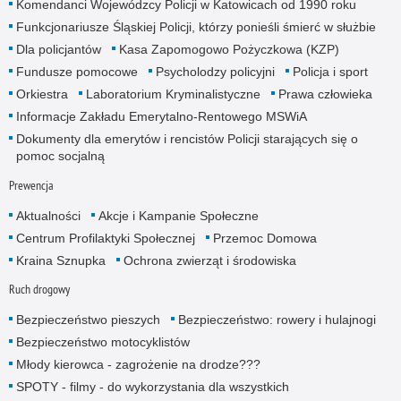
Komendanci Wojewódzcy Policji w Katowicach od 1990 roku
Funkcjonariusze Śląskiej Policji, którzy ponieśli śmierć w służbie
Dla policjantów
Kasa Zapomogowo Pożyczkowa (KZP)
Fundusze pomocowe
Psycholodzy policyjni
Policja i sport
Orkiestra
Laboratorium Kryminalistyczne
Prawa człowieka
Informacje Zakładu Emerytalno-Rentowego MSWiA
Dokumenty dla emerytów i rencistów Policji starających się o
pomoc socjalną
Prewencja
Aktualności
Akcje i Kampanie Społeczne
Centrum Profilaktyki Społecznej
Przemoc Domowa
Kraina Sznupka
Ochrona zwierząt i środowiska
Ruch drogowy
Bezpieczeństwo pieszych
Bezpieczeństwo: rowery i hulajnogi
Bezpieczeństwo motocyklistów
Młody kierowca - zagrożenie na drodze???
SPOTY - filmy - do wykorzystania dla wszystkich