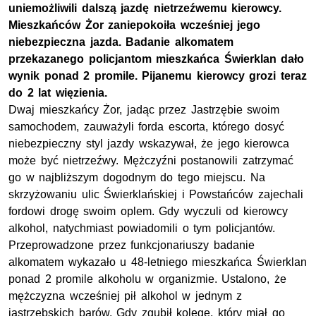
uniemożliwili dalszą jazdę nietrzeźwemu kierowcy.
Mieszkańców Żor zaniepokoiła wcześniej jego
niebezpieczna jazda. Badanie alkomatem
przekazanego policjantom mieszkańca Świerklan dało
wynik ponad 2 promile. Pijanemu kierowcy grozi teraz
do 2 lat więzienia.
Dwaj mieszkańcy Żor, jadąc przez Jastrzębie swoim
samochodem, zauważyli forda escorta, którego dosyć
niebezpieczny styl jazdy wskazywał, że jego kierowca
może być nietrzeźwy. Mężczyźni postanowili zatrzymać
go w najbliższym dogodnym do tego miejscu. Na
skrzyżowaniu ulic Świerklańskiej i Powstańców zajechali
fordowi drogę swoim oplem. Gdy wyczuli od kierowcy
alkohol, natychmiast powiadomili o tym policjantów.
Przeprowadzone przez funkcjonariuszy badanie
alkomatem wykazało u 48-letniego mieszkańca Świerklan
ponad 2 promile alkoholu w organizmie. Ustalono, że
mężczyzna wcześniej pił alkohol w jednym z
jastrzębskich barów. Gdy zgubił kolegę, który miał go