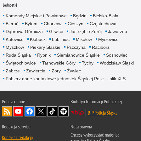
Jednostki
Komendy Miejskie i Powiatowe
Będzin
Bielsko-Biała
Bieruń
Bytom
Chorzów
Cieszyn
Częstochowa
Dąbrowa Górnicza
Gliwice
Jastrzębie Zdrój
Jaworzno
Katowice
Kłobuck
Lubliniec
Mikołów
Mysłowice
Myszków
Piekary Śląskie
Pszczyna
Racibórz
Ruda Śląska
Rybnik
Siemianowice Śląskie
Sosnowiec
Świętochłowice
Tarnowskie Góry
Tychy
Wodzisław Śląski
Zabrze
Zawiercie
Żory
Żywiec
Pobierz dane kontaktowe jednostek Śląskiej Policji - plik XLS
Policja online
Biuletyn Informacji Publicznej
BIP Policja Śląska
Redakcja serwisu
Nota prawna
Chcesz wykorzystać materiał
Kontakt z redakcją