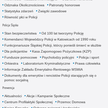
Odznaka Okolicznościowa
Patronaty honorowe
Statystyka zdarzeń
Związki zawodowe
Równość płci w Policji
Policja Śląska
Stan bezpieczeństwa
Od 100 lat tworzymy Policję
Komendanci Wojewódzcy Policji w Katowicach od 1990 roku
Funkcjonariusze Śląskiej Policji, którzy ponieśli śmierć w służbie
Dla policjantów
Kasa Zapomogowo Pożyczkowa (KZP)
Fundusze pomocowe
Psycholodzy policyjni
Policja i sport
Orkiestra
Laboratorium Kryminalistyczne
Prawa człowieka
Informacje Zakładu Emerytalno-Rentowego MSWiA
Dokumenty dla emerytów i rencistów Policji starających się o
pomoc socjalną
Prewencja
Aktualności
Akcje i Kampanie Społeczne
Centrum Profilaktyki Społecznej
Przemoc Domowa
Kraina Sznupka
Ochrona zwierząt i środowiska