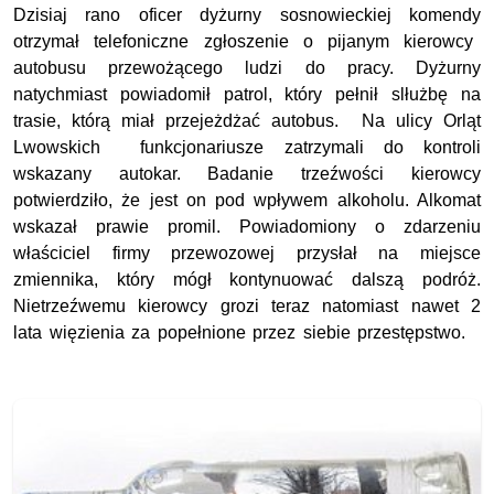
Dzisiaj rano oficer dyżurny sosnowieckiej komendy
otrzymał telefoniczne zgłoszenie o pijanym kierowcy
autobusu przewożącego ludzi do pracy. Dyżurny
natychmiast powiadomił patrol, który pełnił slłużbę na
trasie, którą miał przejeżdżać autobus. Na ulicy Orląt
Lwowskich funkcjonariusze zatrzymali do kontroli
wskazany autokar. Badanie trzeźwości kierowcy
potwierdziło, że jest on pod wpływem alkoholu. Alkomat
wskazał prawie promil. Powiadomiony o zdarzeniu
właściciel firmy przewozowej przysłał na miejsce
zmiennika, który mógł kontynuować dalszą podróż.
Nietrzeźwemu kierowcy grozi teraz natomiast nawet 2
lata więzienia za popełnione przez siebie przestępstwo.