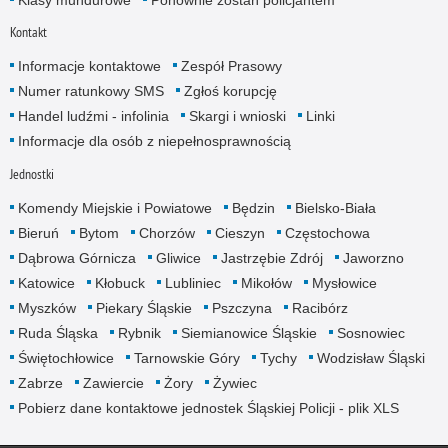
Klasy mundurowe
Ponownie zostań policjantem
Kontakt
Informacje kontaktowe
Zespół Prasowy
Numer ratunkowy SMS
Zgłoś korupcję
Handel ludźmi - infolinia
Skargi i wnioski
Linki
Informacje dla osób z niepełnosprawnością
Jednostki
Komendy Miejskie i Powiatowe
Będzin
Bielsko-Biała
Bieruń
Bytom
Chorzów
Cieszyn
Częstochowa
Dąbrowa Górnicza
Gliwice
Jastrzębie Zdrój
Jaworzno
Katowice
Kłobuck
Lubliniec
Mikołów
Mysłowice
Myszków
Piekary Śląskie
Pszczyna
Racibórz
Ruda Śląska
Rybnik
Siemianowice Śląskie
Sosnowiec
Świętochłowice
Tarnowskie Góry
Tychy
Wodzisław Śląski
Zabrze
Zawiercie
Żory
Żywiec
Pobierz dane kontaktowe jednostek Śląskiej Policji - plik XLS