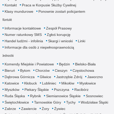
Kontakt
Praca w Korpusie Służby Cywilnej
Klasy mundurowe
Ponownie zostań policjantem
Kontakt
Informacje kontaktowe
Zespół Prasowy
Numer ratunkowy SMS
Zgłoś korupcję
Handel ludźmi - infolinia
Skargi i wnioski
Linki
Informacje dla osób z niepełnosprawnością
Jednostki
Komendy Miejskie i Powiatowe
Będzin
Bielsko-Biała
Bieruń
Bytom
Chorzów
Cieszyn
Częstochowa
Dąbrowa Górnicza
Gliwice
Jastrzębie Zdrój
Jaworzno
Katowice
Kłobuck
Lubliniec
Mikołów
Mysłowice
Myszków
Piekary Śląskie
Pszczyna
Racibórz
Ruda Śląska
Rybnik
Siemianowice Śląskie
Sosnowiec
Świętochłowice
Tarnowskie Góry
Tychy
Wodzisław Śląski
Zabrze
Zawiercie
Żory
Żywiec