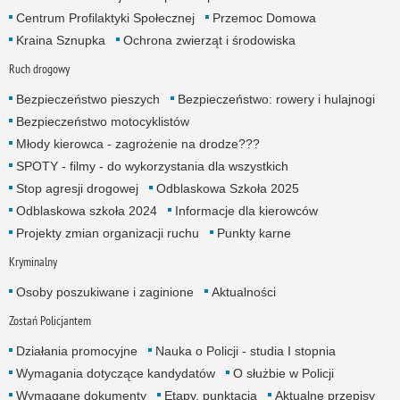
Centrum Profilaktyki Społecznej
Przemoc Domowa
Kraina Sznupka
Ochrona zwierząt i środowiska
Ruch drogowy
Bezpieczeństwo pieszych
Bezpieczeństwo: rowery i hulajnogi
Bezpieczeństwo motocyklistów
Młody kierowca - zagrożenie na drodze???
SPOTY - filmy - do wykorzystania dla wszystkich
Stop agresji drogowej
Odblaskowa Szkoła 2025
Odblaskowa szkoła 2024
Informacje dla kierowców
Projekty zmian organizacji ruchu
Punkty karne
Kryminalny
Osoby poszukiwane i zaginione
Aktualności
Zostań Policjantem
Działania promocyjne
Nauka o Policji - studia I stopnia
Wymagania dotyczące kandydatów
O służbie w Policji
Wymagane dokumenty
Etapy, punktacja
Aktualne przepisy