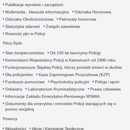
Publikacje wyroków i zarządzeń
Multimedia - klauzula informacyjna
Odznaka Honorowa
Odznaka Okolicznościowa
Patronaty honorowe
Statystyka zdarzeń
Związki zawodowe
Równość płci w Policji
Policja Śląska
Stan bezpieczeństwa
Od 100 lat tworzymy Policję
Komendanci Wojewódzcy Policji w Katowicach od 1990 roku
Funkcjonariusze Śląskiej Policji, którzy ponieśli śmierć w służbie
Dla policjantów
Kasa Zapomogowo Pożyczkowa (KZP)
Fundusze pomocowe
Psycholodzy policyjni
Policja i sport
Orkiestra
Laboratorium Kryminalistyczne
Prawa człowieka
Informacje Zakładu Emerytalno-Rentowego MSWiA
Dokumenty dla emerytów i rencistów Policji starających się o
pomoc socjalną
Prewencja
Aktualności
Akcje i Kampanie Społeczne