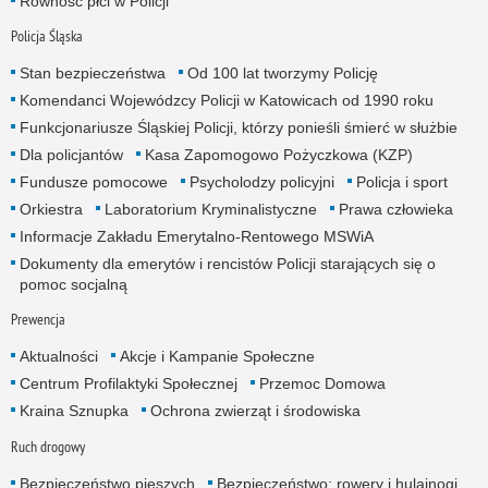
Równość płci w Policji
Policja Śląska
Stan bezpieczeństwa
Od 100 lat tworzymy Policję
Komendanci Wojewódzcy Policji w Katowicach od 1990 roku
Funkcjonariusze Śląskiej Policji, którzy ponieśli śmierć w służbie
Dla policjantów
Kasa Zapomogowo Pożyczkowa (KZP)
Fundusze pomocowe
Psycholodzy policyjni
Policja i sport
Orkiestra
Laboratorium Kryminalistyczne
Prawa człowieka
Informacje Zakładu Emerytalno-Rentowego MSWiA
Dokumenty dla emerytów i rencistów Policji starających się o
pomoc socjalną
Prewencja
Aktualności
Akcje i Kampanie Społeczne
Centrum Profilaktyki Społecznej
Przemoc Domowa
Kraina Sznupka
Ochrona zwierząt i środowiska
Ruch drogowy
Bezpieczeństwo pieszych
Bezpieczeństwo: rowery i hulajnogi