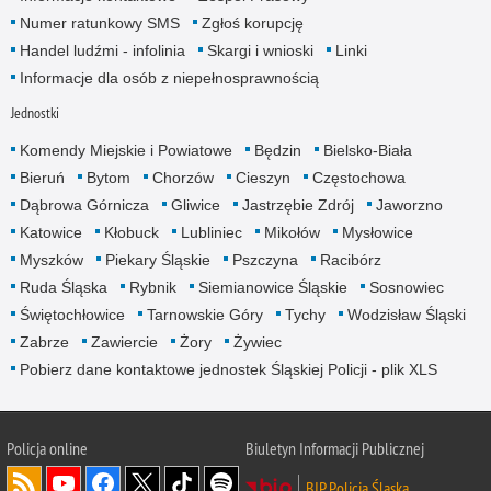
Numer ratunkowy SMS
Zgłoś korupcję
Handel ludźmi - infolinia
Skargi i wnioski
Linki
Informacje dla osób z niepełnosprawnością
Jednostki
Komendy Miejskie i Powiatowe
Będzin
Bielsko-Biała
Bieruń
Bytom
Chorzów
Cieszyn
Częstochowa
Dąbrowa Górnicza
Gliwice
Jastrzębie Zdrój
Jaworzno
Katowice
Kłobuck
Lubliniec
Mikołów
Mysłowice
Myszków
Piekary Śląskie
Pszczyna
Racibórz
Ruda Śląska
Rybnik
Siemianowice Śląskie
Sosnowiec
Świętochłowice
Tarnowskie Góry
Tychy
Wodzisław Śląski
Zabrze
Zawiercie
Żory
Żywiec
Pobierz dane kontaktowe jednostek Śląskiej Policji - plik XLS
Policja online
Biuletyn Informacji Publicznej
BIP Policja Śląska