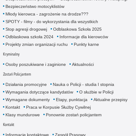
Bezpieczeństwo motocyklistów
Młody kierowca - zagrożenie na drodze???
SPOTY - filmy - do wykorzystania dla wszystkich
Stop agresji drogowej
Odblaskowa Szkoła 2025
Odblaskowa szkoła 2024
Informacje dla kierowców
Projekty zmian organizacji ruchu
Punkty karne
Kryminalny
Osoby poszukiwane i zaginione
Aktualności
Zostań Policjantem
Działania promocyjne
Nauka o Policji - studia I stopnia
Wymagania dotyczące kandydatów
O służbie w Policji
Wymagane dokumenty
Etapy, punktacja
Aktualne przepisy
Kontakt
Praca w Korpusie Służby Cywilnej
Klasy mundurowe
Ponownie zostań policjantem
Kontakt
Informacje kontaktowe
Zespół Prasowy