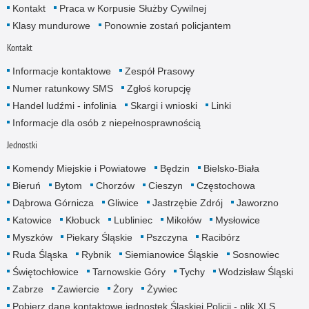
Kontakt
Praca w Korpusie Służby Cywilnej
Klasy mundurowe
Ponownie zostań policjantem
Kontakt
Informacje kontaktowe
Zespół Prasowy
Numer ratunkowy SMS
Zgłoś korupcję
Handel ludźmi - infolinia
Skargi i wnioski
Linki
Informacje dla osób z niepełnosprawnością
Jednostki
Komendy Miejskie i Powiatowe
Będzin
Bielsko-Biała
Bieruń
Bytom
Chorzów
Cieszyn
Częstochowa
Dąbrowa Górnicza
Gliwice
Jastrzębie Zdrój
Jaworzno
Katowice
Kłobuck
Lubliniec
Mikołów
Mysłowice
Myszków
Piekary Śląskie
Pszczyna
Racibórz
Ruda Śląska
Rybnik
Siemianowice Śląskie
Sosnowiec
Świętochłowice
Tarnowskie Góry
Tychy
Wodzisław Śląski
Zabrze
Zawiercie
Żory
Żywiec
Pobierz dane kontaktowe jednostek Śląskiej Policji - plik XLS