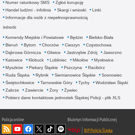
Numer ratunkowy SMS
Zgłoś korupcję
Handel ludźmi - infolinia
Skargi i wnioski
Linki
Informacje dla osób z niepełnosprawnością
Jednostki
Komendy Miejskie i Powiatowe
Będzin
Bielsko-Biała
Bieruń
Bytom
Chorzów
Cieszyn
Częstochowa
Dąbrowa Górnicza
Gliwice
Jastrzębie Zdrój
Jaworzno
Katowice
Kłobuck
Lubliniec
Mikołów
Mysłowice
Myszków
Piekary Śląskie
Pszczyna
Racibórz
Ruda Śląska
Rybnik
Siemianowice Śląskie
Sosnowiec
Świętochłowice
Tarnowskie Góry
Tychy
Wodzisław Śląski
Zabrze
Zawiercie
Żory
Żywiec
Pobierz dane kontaktowe jednostek Śląskiej Policji - plik XLS
Policja online
Biuletyn Informacji Publicznej
BIP Policja Śląska