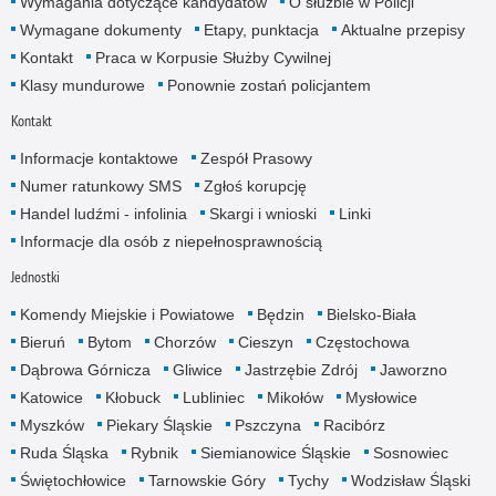
Wymagania dotyczące kandydatów
O służbie w Policji
Wymagane dokumenty
Etapy, punktacja
Aktualne przepisy
Kontakt
Praca w Korpusie Służby Cywilnej
Klasy mundurowe
Ponownie zostań policjantem
Kontakt
Informacje kontaktowe
Zespół Prasowy
Numer ratunkowy SMS
Zgłoś korupcję
Handel ludźmi - infolinia
Skargi i wnioski
Linki
Informacje dla osób z niepełnosprawnością
Jednostki
Komendy Miejskie i Powiatowe
Będzin
Bielsko-Biała
Bieruń
Bytom
Chorzów
Cieszyn
Częstochowa
Dąbrowa Górnicza
Gliwice
Jastrzębie Zdrój
Jaworzno
Katowice
Kłobuck
Lubliniec
Mikołów
Mysłowice
Myszków
Piekary Śląskie
Pszczyna
Racibórz
Ruda Śląska
Rybnik
Siemianowice Śląskie
Sosnowiec
Świętochłowice
Tarnowskie Góry
Tychy
Wodzisław Śląski