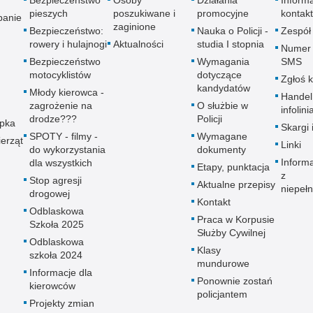
pieszych
poszukiwane i
promocyjne
kontak
panie
zaginione
Bezpieczeństwo:
Nauka o Policji -
Zespół
rowery i hulajnogi
Aktualności
studia I stopnia
Numer 
Bezpieczeństwo
Wymagania
SMS
motocyklistów
dotyczące
Zgłoś 
kandydatów
Młody kierowca -
Handel
zagrożenie na
O służbie w
infolini
drodze???
Policji
upka
Skargi 
SPOTY - filmy -
Wymagane
erząt
Linki
do wykorzystania
dokumenty
Inform
dla wszystkich
Etapy, punktacja
z
Stop agresji
Aktualne przepisy
niepeł
drogowej
Kontakt
Odblaskowa
Praca w Korpusie
Szkoła 2025
Służby Cywilnej
Odblaskowa
Klasy
szkoła 2024
mundurowe
Informacje dla
Ponownie zostań
kierowców
policjantem
Projekty zmian