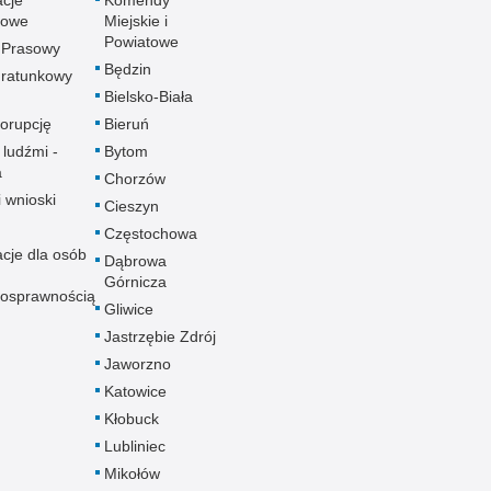
towe
Miejskie i
Powiatowe
 Prasowy
Będzin
ratunkowy
Bielsko-Biała
korupcję
Bieruń
 ludźmi -
Bytom
a
Chorzów
i wnioski
Cieszyn
Częstochowa
acje dla osób
Dąbrowa
Górnicza
nosprawnością
Gliwice
Jastrzębie Zdrój
Jaworzno
Katowice
Kłobuck
Lubliniec
Mikołów