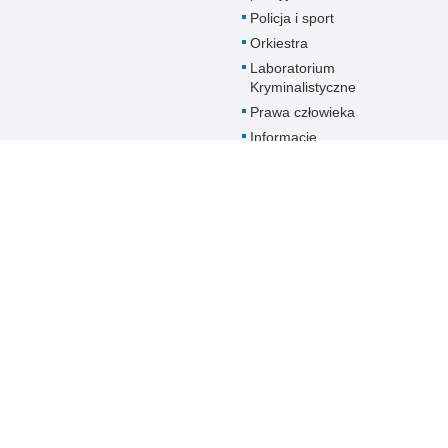
Policja i sport
Orkiestra
Laboratorium
Kryminalistyczne
Prawa człowieka
Informacje
Zakładu
Emerytalno-
Rentowego
MSWiA
Dokumenty dla
emerytów i
rencistów Policji
starających się o
pomoc socjalną