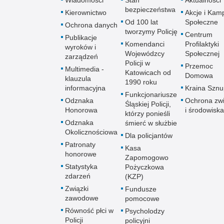
bezpieczeństwa
Kierownictwo
Akcje i Kam
Od 100 lat
Społeczne
Ochrona danych
tworzymy Policję
Centrum
Publikacje
Komendanci
Profilaktyki
wyroków i
Wojewódzcy
Społecznej
zarządzeń
Policji w
Przemoc
Multimedia -
Katowicach od
Domowa
klauzula
1990 roku
informacyjna
Kraina Szn
Funkcjonariusze
Odznaka
Ochrona zwi
Śląskiej Policji,
Honorowa
i środowiska
którzy ponieśli
Odznaka
śmierć w służbie
Okolicznościowa
Dla policjantów
Patronaty
Kasa
honorowe
Zapomogowo
Statystyka
Pożyczkowa
zdarzeń
(KZP)
Związki
Fundusze
zawodowe
pomocowe
Równość płci w
Psycholodzy
Policji
policyjni