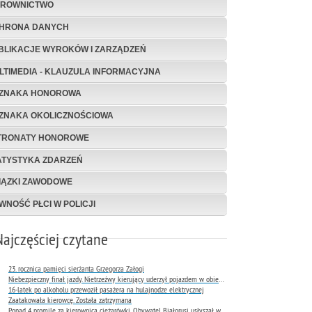
EROWNICTWO
HRONA DANYCH
BLIKACJE WYROKÓW I ZARZĄDZEŃ
LTIMEDIA - KLAUZULA INFORMACYJNA
ZNAKA HONOROWA
ZNAKA OKOLICZNOŚCIOWA
TRONATY HONOROWE
ATYSTYKA ZDARZEŃ
IĄZKI ZAWODOWE
WNOŚĆ PŁCI W POLICJI
Najczęściej czytane
23. rocznica pamięci sierżanta Grzegorza Załogi
Niebezpieczny finał jazdy. Nietrzeźwy kierujący uderzył pojazdem w obiekt Komendy Miejskiej Policji w Rybniku
16-latek po alkoholu przewoził pasażera na hulajnodze elektrycznej
Zaatakowała kierowcę. Została zatrzymana
Ponad 4 promile za kierownicą ciężarówki. Obywatel Białorusi usłyszał wyrok już następnego dnia