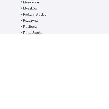
Mysłowice
Myszków
Piekary Śląskie
Pszczyna
Racibórz
Ruda Śląska
Rybnik
Siemianowice
Śląskie
Sosnowiec
Świętochłowice
Tarnowskie Góry
Tychy
Wodzisław Śląski
Zabrze
Zawiercie
Żory
Żywiec