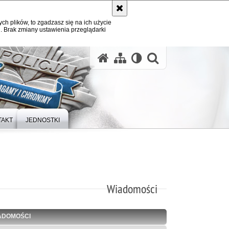
ych plików, to zgadzasz się na ich użycie
. Brak zmiany ustawienia przeglądarki
otwórz wysz
TAKT
JEDNOSTKI
Wiadomości
ADOMOŚCI