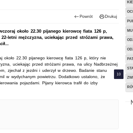
KI
OC
Powrót
Drukuj
PU
MU
wczoraj około 22.30 pijanego kierowcę fiata 126 p,
. 22-letni mężczyzna, uciekając przed stróżami prawa,
OD
ił...
OD
aj około 22.30 pijanego kierowcę fiata 126 p, który nie
PA
czyzna, uciekając przed stróżami prawa, na ulicy Nadbrzeżnej
ST
m, zjechał z jezdni i uderzył w drzewo. Badanie stanu
mil w wydychanym powietrzu. Dodatkowo ustalono, że
ZW
rowania pojazdami. Pijany kierowca trafił do izby
RÓ