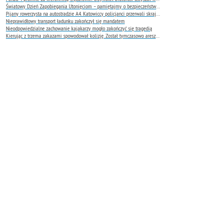
Światowy Dzień Zapobiegania Utonięciom – pamiętajmy o bezpieczeństwie nad wodą
Pijany rowerzysta na autostradzie A4. Katowiccy policjanci przerwali skrajnie niebezpieczną jazdę
Nieprawidłowy transport ładunku zakończył się mandatem
Nieodpowiedzialne zachowanie kajakarzy mogło zakończyć się tragedią
Kierując z trzema zakazami spowodował kolizję. Został tymczasowo aresztowany