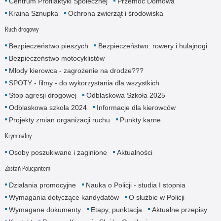
Centrum Profilaktyki Społecznej
Przemoc Domowa
Kraina Sznupka
Ochrona zwierząt i środowiska
Ruch drogowy
Bezpieczeństwo pieszych
Bezpieczeństwo: rowery i hulajnogi
Bezpieczeństwo motocyklistów
Młody kierowca - zagrożenie na drodze???
SPOTY - filmy - do wykorzystania dla wszystkich
Stop agresji drogowej
Odblaskowa Szkoła 2025
Odblaskowa szkoła 2024
Informacje dla kierowców
Projekty zmian organizacji ruchu
Punkty karne
Kryminalny
Osoby poszukiwane i zaginione
Aktualności
Zostań Policjantem
Działania promocyjne
Nauka o Policji - studia I stopnia
Wymagania dotyczące kandydatów
O służbie w Policji
Wymagane dokumenty
Etapy, punktacja
Aktualne przepisy