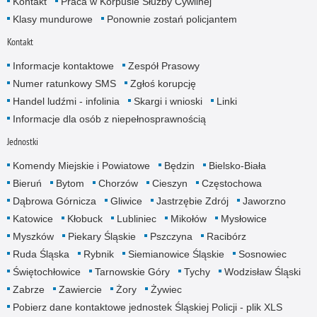
Kontakt
Praca w Korpusie Służby Cywilnej
Klasy mundurowe
Ponownie zostań policjantem
Kontakt
Informacje kontaktowe
Zespół Prasowy
Numer ratunkowy SMS
Zgłoś korupcję
Handel ludźmi - infolinia
Skargi i wnioski
Linki
Informacje dla osób z niepełnosprawnością
Jednostki
Komendy Miejskie i Powiatowe
Będzin
Bielsko-Biała
Bieruń
Bytom
Chorzów
Cieszyn
Częstochowa
Dąbrowa Górnicza
Gliwice
Jastrzębie Zdrój
Jaworzno
Katowice
Kłobuck
Lubliniec
Mikołów
Mysłowice
Myszków
Piekary Śląskie
Pszczyna
Racibórz
Ruda Śląska
Rybnik
Siemianowice Śląskie
Sosnowiec
Świętochłowice
Tarnowskie Góry
Tychy
Wodzisław Śląski
Zabrze
Zawiercie
Żory
Żywiec
Pobierz dane kontaktowe jednostek Śląskiej Policji - plik XLS