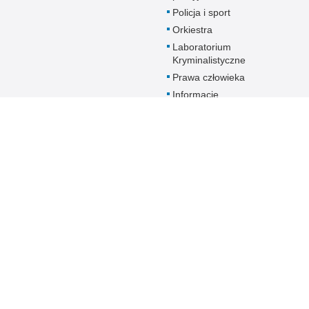
Policja i sport
Orkiestra
Laboratorium
Kryminalistyczne
Prawa człowieka
Informacje
Zakładu
Emerytalno-
Rentowego
MSWiA
Dokumenty dla
emerytów i
rencistów Policji
starających się o
pomoc socjalną