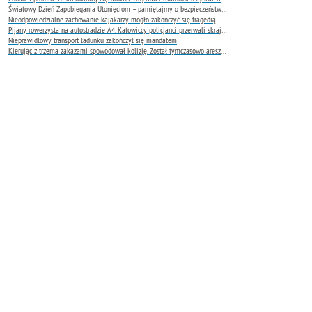
Światowy Dzień Zapobiegania Utonięciom – pamiętajmy o bezpieczeństwie nad wodą
Nieodpowiedzialne zachowanie kajakarzy mogło zakończyć się tragedią
Pijany rowerzysta na autostradzie A4. Katowiccy policjanci przerwali skrajnie niebezpieczną jazdę
Nieprawidłowy transport ładunku zakończył się mandatem
Kierując z trzema zakazami spowodował kolizję. Został tymczasowo aresztowany