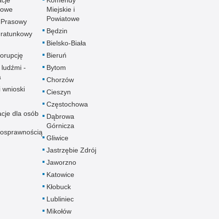
towe
Miejskie i
Powiatowe
 Prasowy
Będzin
ratunkowy
Bielsko-Biała
korupcję
Bieruń
 ludźmi -
Bytom
a
Chorzów
i wnioski
Cieszyn
Częstochowa
acje dla osób
Dąbrowa
Górnicza
nosprawnością
Gliwice
Jastrzębie Zdrój
Jaworzno
Katowice
Kłobuck
Lubliniec
Mikołów