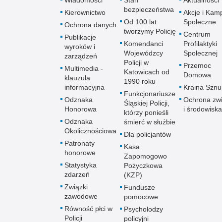
bezpieczeństwa
Kierownictwo
Akcje i Kam
Od 100 lat
Społeczne
Ochrona danych
tworzymy Policję
Centrum
Publikacje
Komendanci
Profilaktyki
wyroków i
Wojewódzcy
Społecznej
zarządzeń
Policji w
Przemoc
Multimedia -
Katowicach od
Domowa
klauzula
1990 roku
informacyjna
Kraina Szn
Funkcjonariusze
Odznaka
Ochrona zwi
Śląskiej Policji,
Honorowa
i środowiska
którzy ponieśli
Odznaka
śmierć w służbie
Okolicznościowa
Dla policjantów
Patronaty
Kasa
honorowe
Zapomogowo
Statystyka
Pożyczkowa
zdarzeń
(KZP)
Związki
Fundusze
zawodowe
pomocowe
Równość płci w
Psycholodzy
Policji
policyjni