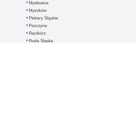
Mysłowice
Myszków
Piekary Śląskie
Pszczyna
Racibórz
Ruda Śląska
Rybnik
Siemianowice
Śląskie
Sosnowiec
Świętochłowice
Tarnowskie Góry
Tychy
Wodzisław Śląski
Zabrze
Zawiercie
Żory
Żywiec