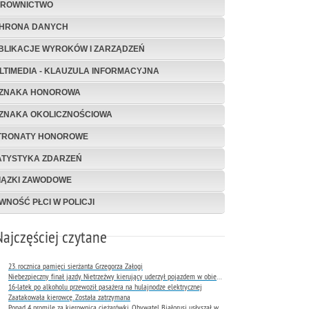
EROWNICTWO
HRONA DANYCH
BLIKACJE WYROKÓW I ZARZĄDZEŃ
LTIMEDIA - KLAUZULA INFORMACYJNA
ZNAKA HONOROWA
ZNAKA OKOLICZNOŚCIOWA
TRONATY HONOROWE
ATYSTYKA ZDARZEŃ
IĄZKI ZAWODOWE
WNOŚĆ PŁCI W POLICJI
Najczęściej czytane
23. rocznica pamięci sierżanta Grzegorza Załogi
Niebezpieczny finał jazdy. Nietrzeźwy kierujący uderzył pojazdem w obiekt Komendy Miejskiej Policji w Rybniku
16-latek po alkoholu przewoził pasażera na hulajnodze elektrycznej
Zaatakowała kierowcę. Została zatrzymana
Ponad 4 promile za kierownicą ciężarówki. Obywatel Białorusi usłyszał wyrok już następnego dnia