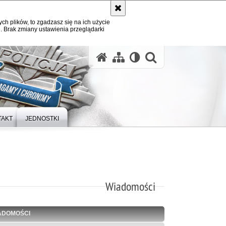
ych plików, to zgadzasz się na ich użycie
. Brak zmiany ustawienia przeglądarki
otwórz wysz
TAKT
JEDNOSTKI
Wiadomości
ADOMOŚCI