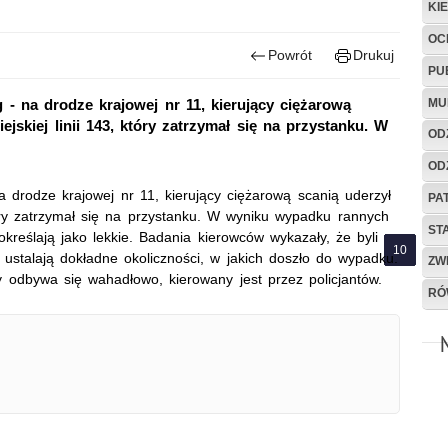
KI
OC
Powrót
Drukuj
PU
MU
- na drodze krajowej nr 11, kierujący ciężarową
jskiej linii 143, który zatrzymał się na przystanku. W
OD
OD
drodze krajowej nr 11, kierujący ciężarową scanią uderzył
PA
który zatrzymał się na przystanku. W wyniku wypadku rannych
ST
kreślają jako lekkie. Badania kierowców wykazały, że byli
 ustalają dokładne okoliczności, w jakich doszło do wypadku.
ZW
y odbywa się wahadłowo, kierowany jest przez policjantów.
RÓ