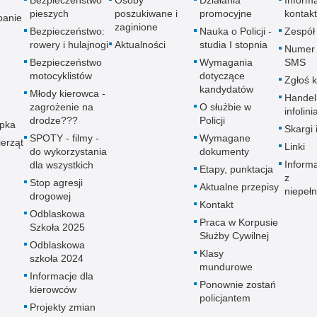
pieszych
poszukiwane i
promocyjne
kontak
panie
zaginione
Bezpieczeństwo:
Nauka o Policji -
Zespół
rowery i hulajnogi
Aktualności
studia I stopnia
Numer 
Bezpieczeństwo
Wymagania
SMS
motocyklistów
dotyczące
Zgłoś 
kandydatów
Młody kierowca -
Handel
zagrożenie na
O służbie w
infolini
drodze???
Policji
upka
Skargi 
SPOTY - filmy -
Wymagane
erząt
Linki
do wykorzystania
dokumenty
Inform
dla wszystkich
Etapy, punktacja
z
Stop agresji
Aktualne przepisy
niepeł
drogowej
Kontakt
Odblaskowa
Praca w Korpusie
Szkoła 2025
Służby Cywilnej
Odblaskowa
Klasy
szkoła 2024
mundurowe
Informacje dla
Ponownie zostań
kierowców
policjantem
Projekty zmian