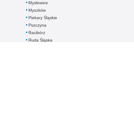
Mysłowice
Myszków
Piekary Śląskie
Pszczyna
Racibórz
Ruda Śląska
Rybnik
Siemianowice
Śląskie
Sosnowiec
Świętochłowice
Tarnowskie Góry
Tychy
Wodzisław Śląski
Zabrze
Zawiercie
Żory
Żywiec