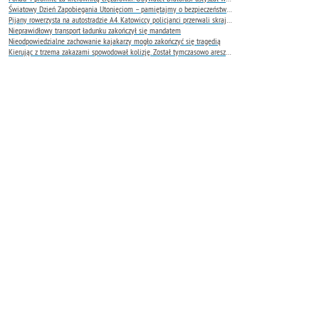
Światowy Dzień Zapobiegania Utonięciom – pamiętajmy o bezpieczeństwie nad wodą
Pijany rowerzysta na autostradzie A4. Katowiccy policjanci przerwali skrajnie niebezpieczną jazdę
Nieprawidłowy transport ładunku zakończył się mandatem
Nieodpowiedzialne zachowanie kajakarzy mogło zakończyć się tragedią
Kierując z trzema zakazami spowodował kolizję. Został tymczasowo aresztowany