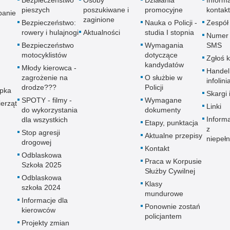
pieszych
poszukiwane i
promocyjne
kontak
panie
zaginione
Bezpieczeństwo:
Nauka o Policji -
Zespół
rowery i hulajnogi
Aktualności
studia I stopnia
Numer 
Bezpieczeństwo
Wymagania
SMS
motocyklistów
dotyczące
Zgłoś 
kandydatów
Młody kierowca -
Handel
zagrożenie na
O służbie w
infolini
drodze???
Policji
upka
Skargi 
SPOTY - filmy -
Wymagane
erząt
Linki
do wykorzystania
dokumenty
Inform
dla wszystkich
Etapy, punktacja
z
Stop agresji
Aktualne przepisy
niepeł
drogowej
Kontakt
Odblaskowa
Praca w Korpusie
Szkoła 2025
Służby Cywilnej
Odblaskowa
Klasy
szkoła 2024
mundurowe
Informacje dla
Ponownie zostań
kierowców
policjantem
Projekty zmian