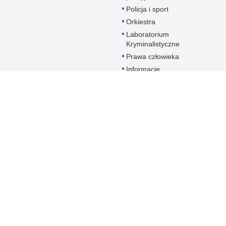
Policja i sport
Orkiestra
Laboratorium
Kryminalistyczne
Prawa człowieka
Informacje
Zakładu
Emerytalno-
Rentowego
MSWiA
Dokumenty dla
emerytów i
rencistów Policji
starających się o
pomoc socjalną