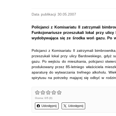
Data publikacji 30.05.2007
Policjanci z Komisariatu II zatrzymali bimbr
Funkcjonariusze przeszukali lokal przy ulic
wydobywająca się ze środka woń gazu. Po we
Policjanci z Komisariatu II zatrzymali bimbrownik
przeszukali lokal przy ulicy Bardowskiego, gdyż
gazu. Po wejściu do mieszkania, policjanci stwie
produkowany przez 85-letniego właściciela miesz
aparaturę do wytwarzania trefnego alkoholu. Wieko
spirytusu na potrzeby mającej się odbyć w rodzin
Ocena: 0/5 (0)
Udostępnij
Udostępnij