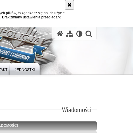
ych plików, to zgadzasz się na ich użycie
. Brak zmiany ustawienia przeglądarki
otwórz wysz
TAKT
JEDNOSTKI
Wiadomości
ADOMOŚCI