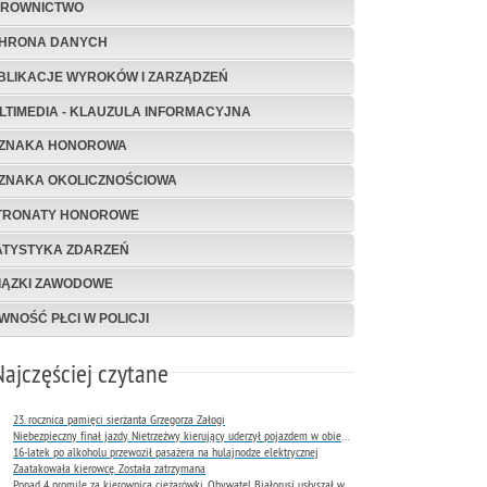
EROWNICTWO
HRONA DANYCH
BLIKACJE WYROKÓW I ZARZĄDZEŃ
LTIMEDIA - KLAUZULA INFORMACYJNA
ZNAKA HONOROWA
ZNAKA OKOLICZNOŚCIOWA
TRONATY HONOROWE
ATYSTYKA ZDARZEŃ
IĄZKI ZAWODOWE
WNOŚĆ PŁCI W POLICJI
Najczęściej czytane
23. rocznica pamięci sierżanta Grzegorza Załogi
Niebezpieczny finał jazdy. Nietrzeźwy kierujący uderzył pojazdem w obiekt Komendy Miejskiej Policji w Rybniku
16-latek po alkoholu przewoził pasażera na hulajnodze elektrycznej
Zaatakowała kierowcę. Została zatrzymana
Ponad 4 promile za kierownicą ciężarówki. Obywatel Białorusi usłyszał wyrok już następnego dnia