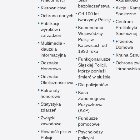
bezpieczeństwa
Kierownictwo
Akcje i Kam
Od 100 lat
Społeczne
Ochrona danych
tworzymy Policję
Centrum
Publikacje
Komendanci
Profilaktyki
wyroków i
Wojewódzcy
Społecznej
zarządzeń
Policji w
Przemoc
Multimedia -
Katowicach od
Domowa
klauzula
1990 roku
informacyjna
Kraina Szn
Funkcjonariusze
Odznaka
Ochrona zwi
Śląskiej Policji,
Honorowa
i środowiska
którzy ponieśli
Odznaka
śmierć w służbie
Okolicznościowa
Dla policjantów
Patronaty
Kasa
honorowe
Zapomogowo
Statystyka
Pożyczkowa
zdarzeń
(KZP)
Związki
Fundusze
zawodowe
pomocowe
Równość płci w
Psycholodzy
Policji
policyjni