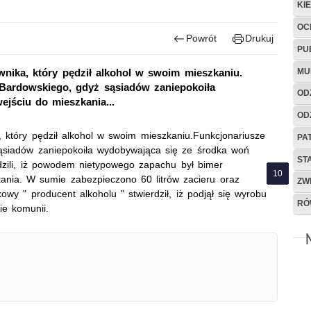
KI
OC
Powrót
Drukuj
PU
MU
ownika, który pędził alkohol w swoim mieszkaniu.
y Bardowskiego, gdyż sąsiadów zaniepokoiła
OD
jściu do mieszkania...
OD
a, który pędził alkohol w swoim mieszkaniu.Funkcjonariusze
PA
 sąsiadów zaniepokoiła wydobywająca się ze środka woń
ST
rdzili, iż powodem nietypowego zapachu był bimer
kania. W sumie zabezpieczono 60 litrów zacieru oraz
ZW
wy " producent alkoholu " stwierdził, iż podjął się wyrobu
RÓ
ie komunii.