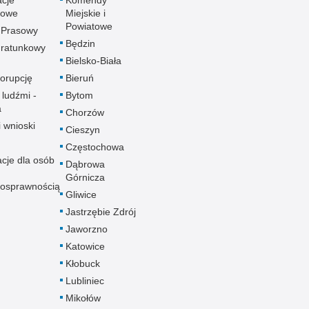
towe
Miejskie i
Powiatowe
 Prasowy
Będzin
ratunkowy
Bielsko-Biała
korupcję
Bieruń
 ludźmi -
Bytom
a
Chorzów
i wnioski
Cieszyn
Częstochowa
acje dla osób
Dąbrowa
Górnicza
nosprawnością
Gliwice
Jastrzębie Zdrój
Jaworzno
Katowice
Kłobuck
Lubliniec
Mikołów