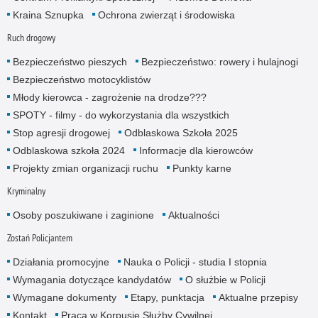
Kraina Sznupka
Ochrona zwierząt i środowiska
Ruch drogowy
Bezpieczeństwo pieszych
Bezpieczeństwo: rowery i hulajnogi
Bezpieczeństwo motocyklistów
Młody kierowca - zagrożenie na drodze???
SPOTY - filmy - do wykorzystania dla wszystkich
Stop agresji drogowej
Odblaskowa Szkoła 2025
Odblaskowa szkoła 2024
Informacje dla kierowców
Projekty zmian organizacji ruchu
Punkty karne
Kryminalny
Osoby poszukiwane i zaginione
Aktualności
Zostań Policjantem
Działania promocyjne
Nauka o Policji - studia I stopnia
Wymagania dotyczące kandydatów
O służbie w Policji
Wymagane dokumenty
Etapy, punktacja
Aktualne przepisy
Kontakt
Praca w Korpusie Służby Cywilnej