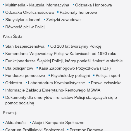
Multimedia - klauzula informacyjna
Odznaka Honorowa
Odznaka Okolicznościowa
Patronaty honorowe
Statystyka zdarzeń
Związki zawodowe
Równość płci w Policji
Policja Śląska
Stan bezpieczeństwa
Od 100 lat tworzymy Policję
Komendanci Wojewódzcy Policji w Katowicach od 1990 roku
Funkcjonariusze Śląskiej Policji, którzy ponieśli śmierć w służbie
Dla policjantów
Kasa Zapomogowo Pożyczkowa (KZP)
Fundusze pomocowe
Psycholodzy policyjni
Policja i sport
Orkiestra
Laboratorium Kryminalistyczne
Prawa człowieka
Informacje Zakładu Emerytalno-Rentowego MSWiA
Dokumenty dla emerytów i rencistów Policji starających się o
pomoc socjalną
Prewencja
Aktualności
Akcje i Kampanie Społeczne
Centrum Profilaktyki Społecznej
Przemoc Domowa