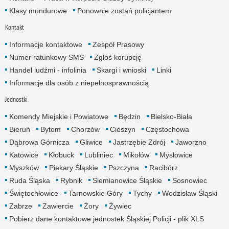
Klasy mundurowe
Ponownie zostań policjantem
Kontakt
Informacje kontaktowe
Zespół Prasowy
Numer ratunkowy SMS
Zgłoś korupcję
Handel ludźmi - infolinia
Skargi i wnioski
Linki
Informacje dla osób z niepełnosprawnością
Jednostki
Komendy Miejskie i Powiatowe
Będzin
Bielsko-Biała
Bieruń
Bytom
Chorzów
Cieszyn
Częstochowa
Dąbrowa Górnicza
Gliwice
Jastrzębie Zdrój
Jaworzno
Katowice
Kłobuck
Lubliniec
Mikołów
Mysłowice
Myszków
Piekary Śląskie
Pszczyna
Racibórz
Ruda Śląska
Rybnik
Siemianowice Śląskie
Sosnowiec
Świętochłowice
Tarnowskie Góry
Tychy
Wodzisław Śląski
Zabrze
Zawiercie
Żory
Żywiec
Pobierz dane kontaktowe jednostek Śląskiej Policji - plik XLS