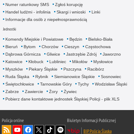
Numer ratunkowy SMS
Zgłoś korupcję
Handel ludźmi - infolinia
Skargi i wnioski
Linki
Informacje dla osób z niepełnosprawnością
Jednostki
Komendy Miejskie i Powiatowe
Będzin
Bielsko-Biała
Bieruń
Bytom
Chorzów
Cieszyn
Częstochowa
Dąbrowa Górnicza
Gliwice
Jastrzębie Zdrój
Jaworzno
Katowice
Kłobuck
Lubliniec
Mikołów
Mysłowice
Myszków
Piekary Śląskie
Pszczyna
Racibórz
Ruda Śląska
Rybnik
Siemianowice Śląskie
Sosnowiec
Świętochłowice
Tarnowskie Góry
Tychy
Wodzisław Śląski
Zabrze
Zawiercie
Żory
Żywiec
Pobierz dane kontaktowe jednostek Śląskiej Policji - plik XLS
Policja online
Biuletyn Informacji Publicznej
BIP Policja Śląska