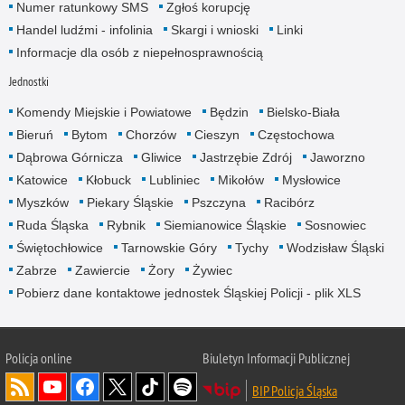
Numer ratunkowy SMS
Zgłoś korupcję
Handel ludźmi - infolinia
Skargi i wnioski
Linki
Informacje dla osób z niepełnosprawnością
Jednostki
Komendy Miejskie i Powiatowe
Będzin
Bielsko-Biała
Bieruń
Bytom
Chorzów
Cieszyn
Częstochowa
Dąbrowa Górnicza
Gliwice
Jastrzębie Zdrój
Jaworzno
Katowice
Kłobuck
Lubliniec
Mikołów
Mysłowice
Myszków
Piekary Śląskie
Pszczyna
Racibórz
Ruda Śląska
Rybnik
Siemianowice Śląskie
Sosnowiec
Świętochłowice
Tarnowskie Góry
Tychy
Wodzisław Śląski
Zabrze
Zawiercie
Żory
Żywiec
Pobierz dane kontaktowe jednostek Śląskiej Policji - plik XLS
Policja online
Biuletyn Informacji Publicznej
BIP Policja Śląska