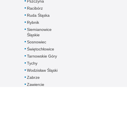
Pszczyna
Racibórz
Ruda Śląska
Rybnik
Siemianowice
Śląskie
Sosnowiec
Świętochłowice
Tarnowskie Góry
Tychy
Wodzisław Śląski
Zabrze
Zawiercie
Żory
Żywiec
Pobierz dane
kontaktowe
jednostek
Śląskiej Policji -