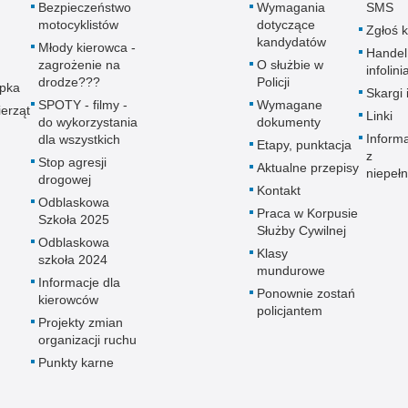
Bezpieczeństwo
Wymagania
SMS
motocyklistów
dotyczące
Zgłoś 
kandydatów
Młody kierowca -
Handel
zagrożenie na
O służbie w
infolini
drodze???
Policji
upka
Skargi 
SPOTY - filmy -
Wymagane
erząt
Linki
do wykorzystania
dokumenty
Inform
dla wszystkich
Etapy, punktacja
z
Stop agresji
Aktualne przepisy
niepeł
drogowej
Kontakt
Odblaskowa
Praca w Korpusie
Szkoła 2025
Służby Cywilnej
Odblaskowa
Klasy
szkoła 2024
mundurowe
Informacje dla
Ponownie zostań
kierowców
policjantem
Projekty zmian
organizacji ruchu
Punkty karne