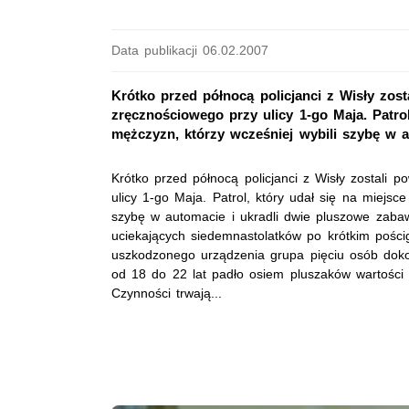
Data publikacji 06.02.2007
Krótko przed północą policjanci z Wisły zo
zręcznościowego przy ulicy 1-go Maja. Patro
mężczyzn, którzy wcześniej wybili szybę w au
Krótko przed północą policjanci z Wisły zostali
ulicy 1-go Maja. Patrol, który udał się na miejs
szybę w automacie i ukradli dwie pluszowe zabawk
uciekających siedemnastolatków po krótkim pościg
uszkodzonego urządzenia grupa pięciu osób doko
od 18 do 22 lat padło osiem pluszaków wartości 52
Czynności trwają...