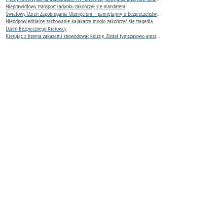
Nieprawidłowy transport ładunku zakończył się mandatem
Światowy Dzień Zapobiegania Utonięciom – pamiętajmy o bezpieczeństwie nad wodą
Nieodpowiedzialne zachowanie kajakarzy mogło zakończyć się tragedią
Dzień Bezpiecznego Kierowcy
Kierując z trzema zakazami spowodował kolizję. Został tymczasowo aresztowany