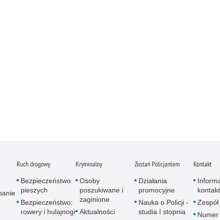
Ruch drogowy
Kryminalny
Zostań Policjantem
Kontakt
Bezpieczeństwo
Osoby
Działania
Inform
pieszych
poszukiwane i
promocyjne
kontak
panie
zaginione
Bezpieczeństwo:
Nauka o Policji -
Zespół
rowery i hulajnogi
Aktualności
studia I stopnia
Numer 