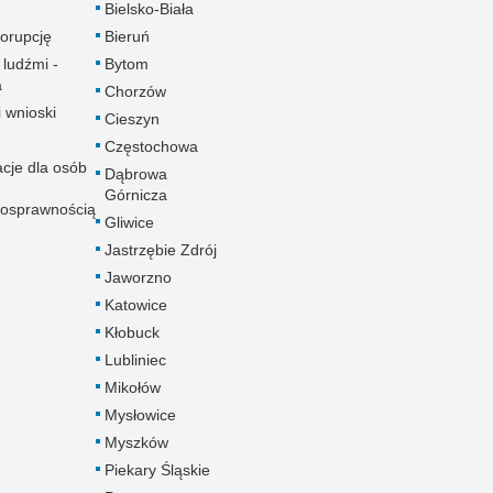
Bielsko-Biała
korupcję
Bieruń
 ludźmi -
Bytom
a
Chorzów
i wnioski
Cieszyn
Częstochowa
acje dla osób
Dąbrowa
Górnicza
nosprawnością
Gliwice
Jastrzębie Zdrój
Jaworzno
Katowice
Kłobuck
Lubliniec
Mikołów
Mysłowice
Myszków
Piekary Śląskie