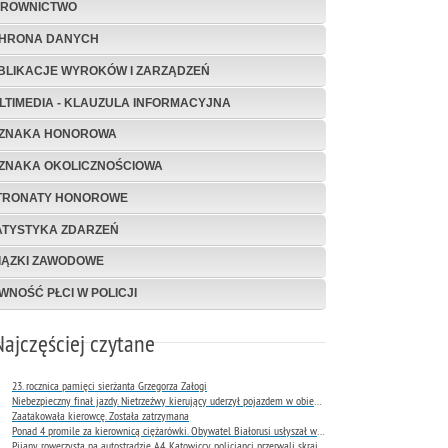
EROWNICTWO
HRONA DANYCH
BLIKACJE WYROKÓW I ZARZĄDZEŃ
LTIMEDIA - KLAUZULA INFORMACYJNA
ZNAKA HONOROWA
ZNAKA OKOLICZNOŚCIOWA
TRONATY HONOROWE
ATYSTYKA ZDARZEŃ
IĄZKI ZAWODOWE
WNOŚĆ PŁCI W POLICJI
Najczęściej czytane
23. rocznica pamięci sierżanta Grzegorza Załogi
Niebezpieczny finał jazdy. Nietrzeźwy kierujący uderzył pojazdem w obiekt Komendy Miejskiej Policji w Rybniku
Zaatakowała kierowcę. Została zatrzymana
Ponad 4 promile za kierownicą ciężarówki. Obywatel Białorusi usłyszał wyrok już następnego dnia
Pijany rowerzysta na autostradzie A4. Katowiccy policjanci przerwali skrajnie niebezpieczną jazdę