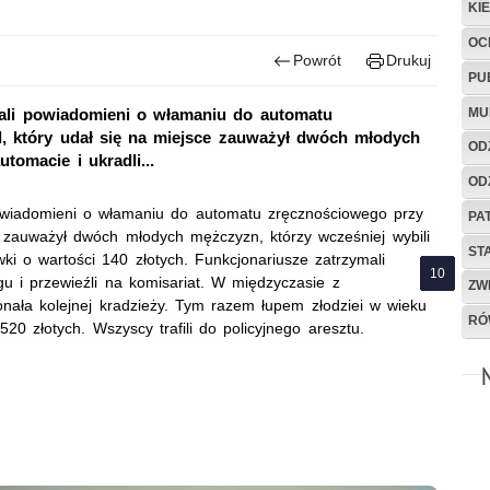
KI
OC
Powrót
Drukuj
PU
MU
stali powiadomieni o włamaniu do automatu
l, który udał się na miejsce zauważył dwóch młodych
OD
tomacie i ukradli...
OD
 powiadomieni o włamaniu do automatu zręcznościowego przy
PA
ce zauważył dwóch młodych mężczyzn, którzy wcześniej wybili
ST
i o wartości 140 złotych. Funkcjonariusze zatrzymali
u i przewieźli na komisariat. W międzyczasie z
ZW
nała kolejnej kradzieży. Tym razem łupem złodziei w wieku
RÓ
0 złotych. Wszyscy trafili do policyjnego aresztu.