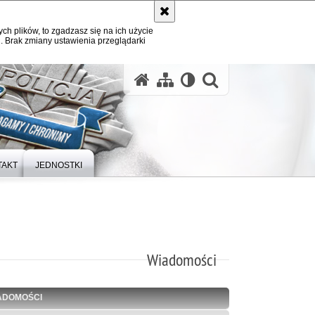
ych plików, to zgadzasz się na ich użycie
. Brak zmiany ustawienia przeglądarki
otwórz wysz
TAKT
JEDNOSTKI
Wiadomości
ADOMOŚCI