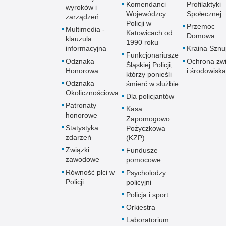
Komendanci
Profilaktyki
wyroków i
Wojewódzcy
Społecznej
zarządzeń
Policji w
Przemoc
Multimedia -
Katowicach od
Domowa
klauzula
1990 roku
informacyjna
Kraina Szn
Funkcjonariusze
Odznaka
Ochrona zwi
Śląskiej Policji,
Honorowa
i środowiska
którzy ponieśli
Odznaka
śmierć w służbie
Okolicznościowa
Dla policjantów
Patronaty
Kasa
honorowe
Zapomogowo
Statystyka
Pożyczkowa
zdarzeń
(KZP)
Związki
Fundusze
zawodowe
pomocowe
Równość płci w
Psycholodzy
Policji
policyjni
Policja i sport
Orkiestra
Laboratorium