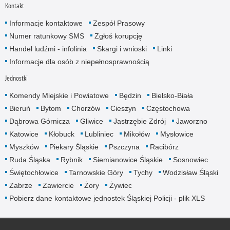
Kontakt
Informacje kontaktowe
Zespół Prasowy
Numer ratunkowy SMS
Zgłoś korupcję
Handel ludźmi - infolinia
Skargi i wnioski
Linki
Informacje dla osób z niepełnosprawnością
Jednostki
Komendy Miejskie i Powiatowe
Będzin
Bielsko-Biała
Bieruń
Bytom
Chorzów
Cieszyn
Częstochowa
Dąbrowa Górnicza
Gliwice
Jastrzębie Zdrój
Jaworzno
Katowice
Kłobuck
Lubliniec
Mikołów
Mysłowice
Myszków
Piekary Śląskie
Pszczyna
Racibórz
Ruda Śląska
Rybnik
Siemianowice Śląskie
Sosnowiec
Świętochłowice
Tarnowskie Góry
Tychy
Wodzisław Śląski
Zabrze
Zawiercie
Żory
Żywiec
Pobierz dane kontaktowe jednostek Śląskiej Policji - plik XLS