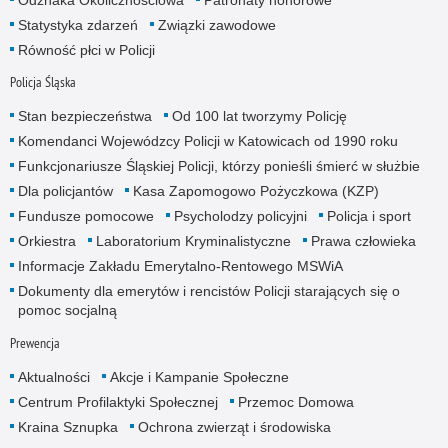
Odznaka Okolicznościowa
Patronaty honorowe
Statystyka zdarzeń
Związki zawodowe
Równość płci w Policji
Policja Śląska
Stan bezpieczeństwa
Od 100 lat tworzymy Policję
Komendanci Wojewódzcy Policji w Katowicach od 1990 roku
Funkcjonariusze Śląskiej Policji, którzy ponieśli śmierć w służbie
Dla policjantów
Kasa Zapomogowo Pożyczkowa (KZP)
Fundusze pomocowe
Psycholodzy policyjni
Policja i sport
Orkiestra
Laboratorium Kryminalistyczne
Prawa człowieka
Informacje Zakładu Emerytalno-Rentowego MSWiA
Dokumenty dla emerytów i rencistów Policji starających się o
pomoc socjalną
Prewencja
Aktualności
Akcje i Kampanie Społeczne
Centrum Profilaktyki Społecznej
Przemoc Domowa
Kraina Sznupka
Ochrona zwierząt i środowiska