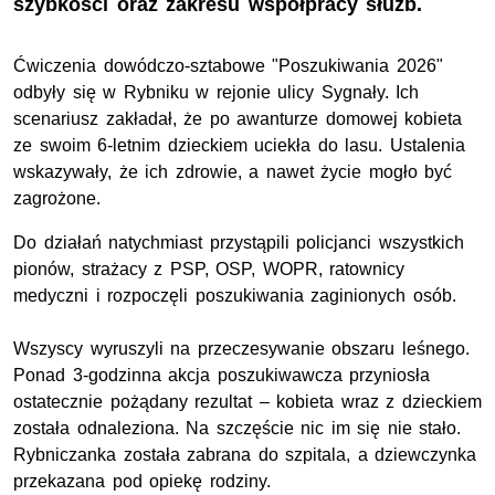
szybkości oraz zakresu współpracy służb.
Ćwiczenia dowódczo-sztabowe "Poszukiwania 2026"
odbyły się w Rybniku w rejonie ulicy Sygnały. Ich
scenariusz zakładał, że po awanturze domowej kobieta
ze swoim 6-letnim dzieckiem uciekła do lasu. Ustalenia
wskazywały, że ich zdrowie, a nawet życie mogło być
zagrożone.
Do działań natychmiast przystąpili policjanci wszystkich
pionów, strażacy z
PSP
, OSP, WOPR, ratownicy
medyczni i rozpoczęli poszukiwania zaginionych osób.
Wszyscy wyruszyli na przeczesywanie obszaru leśnego.
Ponad 3-godzinna akcja poszukiwawcza przyniosła
ostatecznie pożądany rezultat – kobieta wraz z dzieckiem
została odnaleziona. Na szczęście nic im się nie stało.
Rybniczanka została zabrana do szpitala, a dziewczynka
przekazana pod opiekę rodziny.