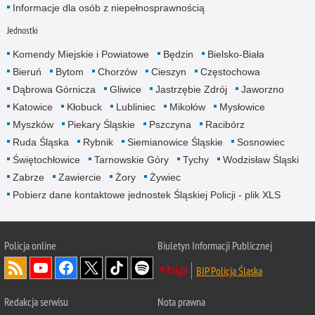
Informacje dla osób z niepełnosprawnością
Jednostki
Komendy Miejskie i Powiatowe
Będzin
Bielsko-Biała
Bieruń
Bytom
Chorzów
Cieszyn
Częstochowa
Dąbrowa Górnicza
Gliwice
Jastrzębie Zdrój
Jaworzno
Katowice
Kłobuck
Lubliniec
Mikołów
Mysłowice
Myszków
Piekary Śląskie
Pszczyna
Racibórz
Ruda Śląska
Rybnik
Siemianowice Śląskie
Sosnowiec
Świętochłowice
Tarnowskie Góry
Tychy
Wodzisław Śląski
Zabrze
Zawiercie
Żory
Żywiec
Pobierz dane kontaktowe jednostek Śląskiej Policji - plik XLS
Policja online
Biuletyn Informacji Publicznej
BIP Policja Śląska
Redakcja serwisu
Nota prawna