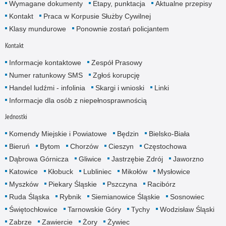
Wymagane dokumenty
Etapy, punktacja
Aktualne przepisy
Kontakt
Praca w Korpusie Służby Cywilnej
Klasy mundurowe
Ponownie zostań policjantem
Kontakt
Informacje kontaktowe
Zespół Prasowy
Numer ratunkowy SMS
Zgłoś korupcję
Handel ludźmi - infolinia
Skargi i wnioski
Linki
Informacje dla osób z niepełnosprawnością
Jednostki
Komendy Miejskie i Powiatowe
Będzin
Bielsko-Biała
Bieruń
Bytom
Chorzów
Cieszyn
Częstochowa
Dąbrowa Górnicza
Gliwice
Jastrzębie Zdrój
Jaworzno
Katowice
Kłobuck
Lubliniec
Mikołów
Mysłowice
Myszków
Piekary Śląskie
Pszczyna
Racibórz
Ruda Śląska
Rybnik
Siemianowice Śląskie
Sosnowiec
Świętochłowice
Tarnowskie Góry
Tychy
Wodzisław Śląski
Zabrze
Zawiercie
Żory
Żywiec