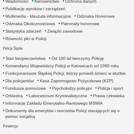
Wiadomości
Kierownictwo
Ochrona danych
Publikacje wyroków i zarządzeń
Multimedia - klauzula informacyjna
Odznaka Honorowa
Odznaka Okolicznościowa
Patronaty honorowe
Statystyka zdarzeń
Związki zawodowe
Równość płci w Policji
Policja Śląska
Stan bezpieczeństwa
Od 100 lat tworzymy Policję
Komendanci Wojewódzcy Policji w Katowicach od 1990 roku
Funkcjonariusze Śląskiej Policji, którzy ponieśli śmierć w służbie
Dla policjantów
Kasa Zapomogowo Pożyczkowa (KZP)
Fundusze pomocowe
Psycholodzy policyjni
Policja i sport
Orkiestra
Laboratorium Kryminalistyczne
Prawa człowieka
Informacje Zakładu Emerytalno-Rentowego MSWiA
Dokumenty dla emerytów i rencistów Policji starających się o
pomoc socjalną
Prewencja