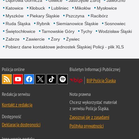
Dąbrowa Górnicza
Gliwice
Jastrzębie Zdrój
Jaworzno
Katowice
Kłobuck
Lubliniec
Mikołów
Mysłowice
Myszków
Piekary Śląskie
Pszczyna
Racibórz
Ruda Śląska
Rybnik
Siemianowice Śląskie
Sosnowiec
Świętochłowice
Tarnowskie Góry
Tychy
Wodzisław Śląski
Zabrze
Zawiercie
Żory
Żywiec
Pobierz dane kontaktowe jednostek Śląskiej Policji - plik XLS
Policja online
Biuletyn Informacji Publicznej
BIP Policja Śląska
Redakcja serwisu
Nota prawna
Chcesz wykorzystać materiał
Kontakt z redakcją
z serwisu Policja Śląska.
Dostępność
Zapoznaj się z zasadami
Deklaracja dostępności
Polityka prywatności
Inne wersje portalu