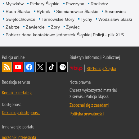
Myszków
Piekary Śląskie
Pszczyna
Racibórz
Ruda Śląska
Rybnik
Siemianowice Śląskie
Sosnowiec
Świętochłowice
Tarnowskie Góry
Tychy
Wodzisław Śląski
Zabrze
Zawiercie
Żory
Żywiec
Pobierz dane kontaktowe jednostek Śląskiej Policji - plik XLS
Policja online
Biuletyn Informacji Publicznej
BIP Policja Śląska
Redakcja serwisu
Nota prawna
Chcesz wykorzystać materiał
Kontakt z redakcją
z serwisu Policja Śląska.
Dostępność
Zapoznaj się z zasadami
Deklaracja dostępności
Polityka prywatności
Inne wersje portalu
poradnik interesanta