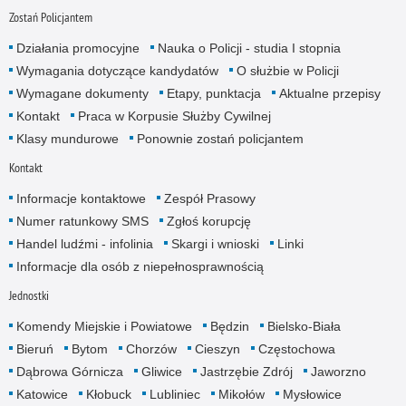
Zostań Policjantem
Działania promocyjne
Nauka o Policji - studia I stopnia
Wymagania dotyczące kandydatów
O służbie w Policji
Wymagane dokumenty
Etapy, punktacja
Aktualne przepisy
Kontakt
Praca w Korpusie Służby Cywilnej
Klasy mundurowe
Ponownie zostań policjantem
Kontakt
Informacje kontaktowe
Zespół Prasowy
Numer ratunkowy SMS
Zgłoś korupcję
Handel ludźmi - infolinia
Skargi i wnioski
Linki
Informacje dla osób z niepełnosprawnością
Jednostki
Komendy Miejskie i Powiatowe
Będzin
Bielsko-Biała
Bieruń
Bytom
Chorzów
Cieszyn
Częstochowa
Dąbrowa Górnicza
Gliwice
Jastrzębie Zdrój
Jaworzno
Katowice
Kłobuck
Lubliniec
Mikołów
Mysłowice