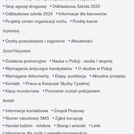
Stop agresji drogowej
Odblaskowa Szkoła 2025
Odblaskowa szkoła 2024
Informacje dla kierowców
Projekty zmian organizacji ruchu
Punkty karne
Kryminalny
Osoby poszukiwane i zaginione
Aktualności
Zostań Policjantem
Działania promocyjne
Nauka o Policji - studia I stopnia
Wymagania dotyczące kandydatów
O służbie w Policji
Wymagane dokumenty
Etapy, punktacja
Aktualne przepisy
Kontakt
Praca w Korpusie Służby Cywilnej
Klasy mundurowe
Ponownie zostań policjantem
Kontakt
Informacje kontaktowe
Zespół Prasowy
Numer ratunkowy SMS
Zgłoś korupcję
Handel ludźmi - infolinia
Skargi i wnioski
Linki
Informacje dla osób z niepełnosprawnością