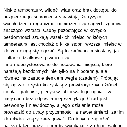
Niskie temperatury, wilgoć, wiatr oraz brak dostępu do
bezpiecznego schronienia sprawiają, że ryzyko
wychłodzenia organizmu, odmrożeń czy nagłych zgonów
znacząco wzrasta. Osoby pozostajęce w kryzysie
bezdomności szukają wszelkich miejsc, w których
temperatura jest chociaż o kilka stopni wyższa, miejsc w
których mogą się ogrzać. Są to zarówno pustostany, jak
i altanki działkowe, piwnice czy
inne nieprzystosowane do nocowania miejsca, które
narażają bezdomnych nie tylko na hipotermię, ale
również na zatrucie tlenkiem węgla (czadem). Próbując
się ogrzać, często korzystają z prowizorycznych źródeł
ciepła - palenisk, piecyków lub otwartego ognia - w
miejscach bez odpowiedniej wentylacji. Czad jest
bezwonny i niewidoczny, a jego działanie może
prowadzić do utraty przytomności, a nawet śmierci, zanim
ktokolwiek zdąży zareagować. Do innych zagrożeń
należą także urazy i choroby wynikające z długotrwałego