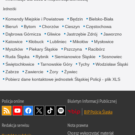
Jednostki
Komendy Miejskie i Powiatowe
Będzin
Bielsko-Biała
Bieruń
Bytom
Chorzów
Cieszyn
Częstochowa
Dąbrowa Górnicza
Gliwice
Jastrzębie Zdrój
Jaworzno
Katowice
Kłobuck
Lubliniec
Mikołów
Mysłowice
Myszków
Piekary Śląskie
Pszczyna
Racibórz
Ruda Śląska
Rybnik
Siemianowice Śląskie
Sosnowiec
Świętochłowice
Tarnowskie Góry
Tychy
Wodzisław Śląski
Zabrze
Zawiercie
Żory
Żywiec
Pobierz dane kontaktowe jednostek Śląskiej Policji - plik XLS
Policja online
Biuletyn Informacji Publicznej
BIP Policja Śląska
Redakcja serwisu
Nota prawna
Chcesz wykorzystać materiał