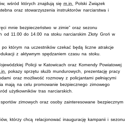
ów, wśród których znajdują się
m.in.
Polski Związek
tebna oraz stowarzyszenia instruktorów narciarstwa i
Kręci mnie bezpieczeństwo w zimie” oraz sezonu
ch od 11.00 do 14.00 na stoku narciarskim Złoty Groń w
 po którym na uczestników czekać będą liczne atrakcje
dukacji z aktywnym spędzaniem czasu na stoku.
Wojewódzkiej Policji w Katowicach oraz Komendy Powiatowej
.in.
pokazy sprzętu służb mundurowych, prezentację pracy
rodami oraz możliwość rozmowy z policjantami pełniącymi
łania mają na celu promowanie bezpiecznego zimowego
ród użytkowników tras narciarskich.
 sportów zimowych oraz osoby zainteresowane bezpiecznym
iów, którzy chcą relacjonować inaugurację kampanii i sezonu