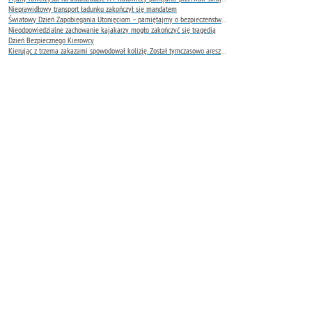
Nieprawidłowy transport ładunku zakończył się mandatem
Światowy Dzień Zapobiegania Utonięciom – pamiętajmy o bezpieczeństwie nad wodą
Nieodpowiedzialne zachowanie kajakarzy mogło zakończyć się tragedią
Dzień Bezpiecznego Kierowcy
Kierując z trzema zakazami spowodował kolizję. Został tymczasowo aresztowany