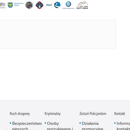
Ruch drogowy
Kryminalny
Zostań Policjantem
Kontakt
Bezpieczeństwo
Osoby
Działania
Inform
pieszych
poszukiwane i
promocyjne
kontak