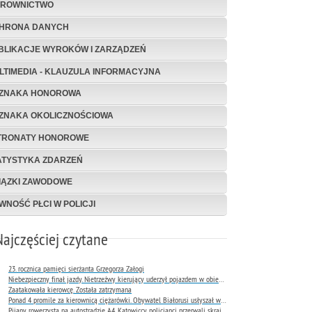
EROWNICTWO
HRONA DANYCH
BLIKACJE WYROKÓW I ZARZĄDZEŃ
LTIMEDIA - KLAUZULA INFORMACYJNA
ZNAKA HONOROWA
ZNAKA OKOLICZNOŚCIOWA
TRONATY HONOROWE
ATYSTYKA ZDARZEŃ
IĄZKI ZAWODOWE
WNOŚĆ PŁCI W POLICJI
Najczęściej czytane
23. rocznica pamięci sierżanta Grzegorza Załogi
Niebezpieczny finał jazdy. Nietrzeźwy kierujący uderzył pojazdem w obiekt Komendy Miejskiej Policji w Rybniku
Zaatakowała kierowcę. Została zatrzymana
Ponad 4 promile za kierownicą ciężarówki. Obywatel Białorusi usłyszał wyrok już następnego dnia
Pijany rowerzysta na autostradzie A4. Katowiccy policjanci przerwali skrajnie niebezpieczną jazdę