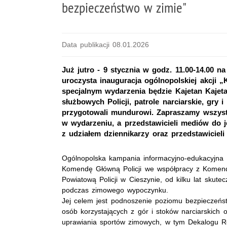
bezpieczeństwo w zimie"
Data publikacji 08.01.2026
Już jutro - 9 stycznia w godz. 11.00-14.00 n
uroczysta inauguracja ogólnopolskiej akcji 
specjalnym wydarzenia będzie Kajetan Kajeta
służbowych Policji, patrole narciarskie, gry i
przygotowali mundurowi. Zapraszamy wszys
w wydarzeniu, a przedstawicieli mediów do j
z udziałem dziennikarzy oraz przedstawicieli 
Ogólnopolska kampania informacyjno-edukacyjna 
Komendę Główną Policji we współpracy z Komen
Powiatową Policji w Cieszynie, od kilku lat skut
podczas zimowego wypoczynku.
Jej celem jest podnoszenie poziomu bezpieczeń
osób korzystających z gór i stoków narciarskic
uprawiania sportów zimowych, w tym Dekalogu Reg