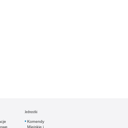
Jednostki
acje
Komendy
towe
Miejskie i