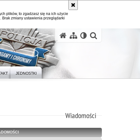
ych plików, to zgadzasz się na ich użycie
. Brak zmiany ustawienia przeglądarki
otwórz wysz
TAKT
JEDNOSTKI
Wiadomości
ADOMOŚCI