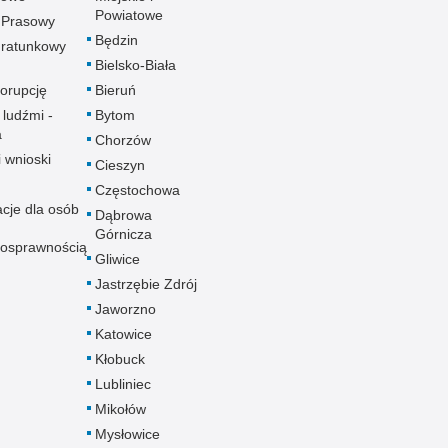
Powiatowe
 Prasowy
Będzin
ratunkowy
Bielsko-Biała
korupcję
Bieruń
 ludźmi -
Bytom
a
Chorzów
i wnioski
Cieszyn
Częstochowa
acje dla osób
Dąbrowa
Górnicza
nosprawnością
Gliwice
Jastrzębie Zdrój
Jaworzno
Katowice
Kłobuck
Lubliniec
Mikołów
Mysłowice