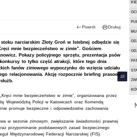
KI
OC
PU
Powrót
Drukuj
MU
OD
a stoku narciarskim Złoty Groń w Istebnej odbędzie się
„Kręci mnie bezpieczeństwo w zimie”. Gościem
OD
nowicz. Pokazy policyjnego sprzętu, prezentacja psów
PA
 konkursy to tylko część atrakcji, które tego dnia
tkich fanów zimowego wypoczynku do wzięcia udziału
ST
ego relacjonowania. Akcję rozpocznie briefing prasowy
ZW
służb.
RÓ
„Kręci mnie bezpieczeństwo w zimie”, organizowana przez
dą Wojewódzką Policji w Katowicach oraz Komendą
ecznie promuje bezpieczne i odpowiedzialne zachowania
stwa w sezonie zimowym, zwiększanie świadomości prawnej
h oraz przypominanie podstawowych zasad bezpiecznego
uł Międzynarodowej Federacji Narciarskiej (FIS).