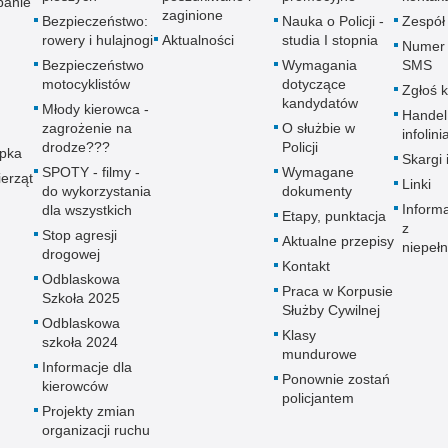
panie
zaginione
Bezpieczeństwo:
Nauka o Policji -
Zespół
rowery i hulajnogi
Aktualności
studia I stopnia
Numer 
Bezpieczeństwo
Wymagania
SMS
motocyklistów
dotyczące
Zgłoś 
kandydatów
Młody kierowca -
Handel
zagrożenie na
O służbie w
infolini
drodze???
Policji
upka
Skargi 
SPOTY - filmy -
Wymagane
erząt
Linki
do wykorzystania
dokumenty
Inform
dla wszystkich
Etapy, punktacja
z
Stop agresji
Aktualne przepisy
niepeł
drogowej
Kontakt
Odblaskowa
Praca w Korpusie
Szkoła 2025
Służby Cywilnej
Odblaskowa
Klasy
szkoła 2024
mundurowe
Informacje dla
Ponownie zostań
kierowców
policjantem
Projekty zmian
organizacji ruchu