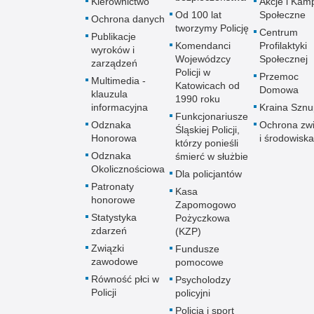
Kierownictwo
Akcje i Kam
Od 100 lat
Społeczne
Ochrona danych
tworzymy Policję
Centrum
Publikacje
Komendanci
Profilaktyki
wyroków i
Wojewódzcy
Społecznej
zarządzeń
Policji w
Przemoc
Multimedia -
Katowicach od
Domowa
klauzula
1990 roku
informacyjna
Kraina Szn
Funkcjonariusze
Odznaka
Ochrona zwi
Śląskiej Policji,
Honorowa
i środowiska
którzy ponieśli
Odznaka
śmierć w służbie
Okolicznościowa
Dla policjantów
Patronaty
Kasa
honorowe
Zapomogowo
Statystyka
Pożyczkowa
zdarzeń
(KZP)
Związki
Fundusze
zawodowe
pomocowe
Równość płci w
Psycholodzy
Policji
policyjni
Policja i sport