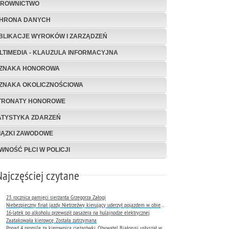
EROWNICTWO
HRONA DANYCH
BLIKACJE WYROKÓW I ZARZĄDZEŃ
LTIMEDIA - KLAUZULA INFORMACYJNA
ZNAKA HONOROWA
ZNAKA OKOLICZNOŚCIOWA
TRONATY HONOROWE
ATYSTYKA ZDARZEŃ
IĄZKI ZAWODOWE
WNOŚĆ PŁCI W POLICJI
Najczęściej czytane
23. rocznica pamięci sierżanta Grzegorza Załogi
Niebezpieczny finał jazdy. Nietrzeźwy kierujący uderzył pojazdem w obiekt Komendy Miejskiej Policji w Rybniku
16-latek po alkoholu przewoził pasażera na hulajnodze elektrycznej
Zaatakowała kierowcę. Została zatrzymana
Ponad 4 promile za kierownicą ciężarówki. Obywatel Białorusi usłyszał wyrok już następnego dnia