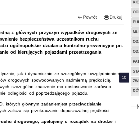
KI
OC
Powrót
Drukuj
PU
MU
t jedną z głównych przyczyn wypadków drogowych ze
ewnienie bezpieczeństwa uczestnikom ruchu
OD
adzi ogólnopolskie działania kontrolno-prewencyjne pn.
OD
ie od kierujących pojazdami przestrzegania
PA
ST
tycznie, jak i dynamicznie ze szczególnym uwzględnieniem
adków drogowych spowodowanych nadmierną prędkością.
ZW
owych szczególne znaczenie ma dostosowanie zarówno
RÓ
nie odległości od poprzedzającego pojazdu.
D, których głównym zadaniemjest przeciwdziałanie
h zalicza się przekraczanie dopuszczalnej prędkości.
 ruchu drogowego, apelujemy o rozsądek na drodze i