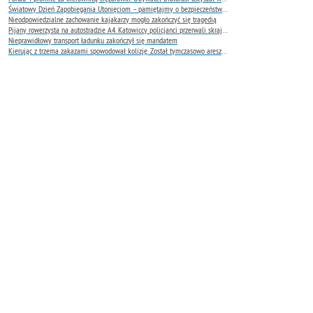
Światowy Dzień Zapobiegania Utonięciom – pamiętajmy o bezpieczeństwie nad wodą
Nieodpowiedzialne zachowanie kajakarzy mogło zakończyć się tragedią
Pijany rowerzysta na autostradzie A4. Katowiccy policjanci przerwali skrajnie niebezpieczną jazdę
Nieprawidłowy transport ładunku zakończył się mandatem
Kierując z trzema zakazami spowodował kolizję. Został tymczasowo aresztowany