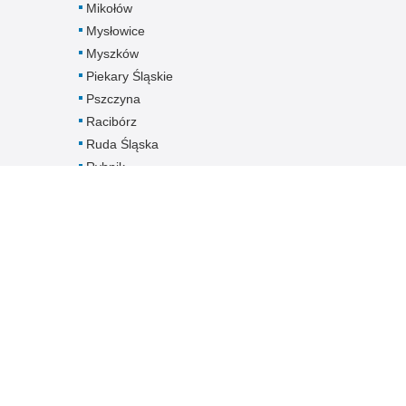
Mikołów
Mysłowice
Myszków
Piekary Śląskie
Pszczyna
Racibórz
Ruda Śląska
Rybnik
Siemianowice
Śląskie
Sosnowiec
Świętochłowice
Tarnowskie Góry
Tychy
Wodzisław Śląski
Zabrze
Zawiercie
Żory