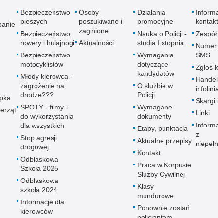
Bezpieczeństwo
Osoby
Działania
Inform
pieszych
poszukiwane i
promocyjne
kontak
panie
zaginione
Bezpieczeństwo:
Nauka o Policji -
Zespół
rowery i hulajnogi
Aktualności
studia I stopnia
Numer 
Bezpieczeństwo
Wymagania
SMS
motocyklistów
dotyczące
Zgłoś 
kandydatów
Młody kierowca -
Handel
zagrożenie na
O służbie w
infolini
drodze???
Policji
upka
Skargi 
SPOTY - filmy -
Wymagane
erząt
Linki
do wykorzystania
dokumenty
Inform
dla wszystkich
Etapy, punktacja
z
Stop agresji
Aktualne przepisy
niepeł
drogowej
Kontakt
Odblaskowa
Praca w Korpusie
Szkoła 2025
Służby Cywilnej
Odblaskowa
Klasy
szkoła 2024
mundurowe
Informacje dla
Ponownie zostań
kierowców
policjantem