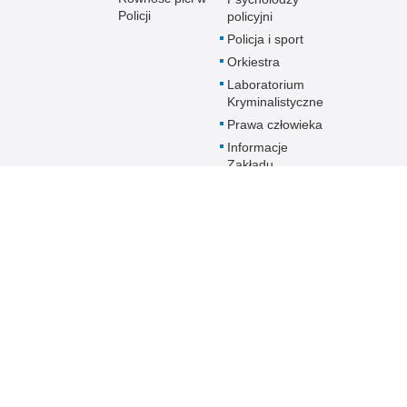
Policji
policyjni
Policja i sport
Orkiestra
Laboratorium
Kryminalistyczne
Prawa człowieka
Informacje
Zakładu
Emerytalno-
Rentowego
MSWiA
Dokumenty dla
emerytów i
rencistów Policji
starających się o
pomoc socjalną