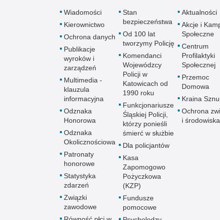
Wiadomości
Stan
Aktualności
bezpieczeństwa
Kierownictwo
Akcje i Kam
Od 100 lat
Społeczne
Ochrona danych
tworzymy Policję
Centrum
Publikacje
Komendanci
Profilaktyki
wyroków i
Wojewódzcy
Społecznej
zarządzeń
Policji w
Przemoc
Multimedia -
Katowicach od
Domowa
klauzula
1990 roku
informacyjna
Kraina Szn
Funkcjonariusze
Odznaka
Ochrona zwi
Śląskiej Policji,
Honorowa
i środowiska
którzy ponieśli
Odznaka
śmierć w służbie
Okolicznościowa
Dla policjantów
Patronaty
Kasa
honorowe
Zapomogowo
Statystyka
Pożyczkowa
zdarzeń
(KZP)
Związki
Fundusze
zawodowe
pomocowe
Równość płci w
Psycholodzy