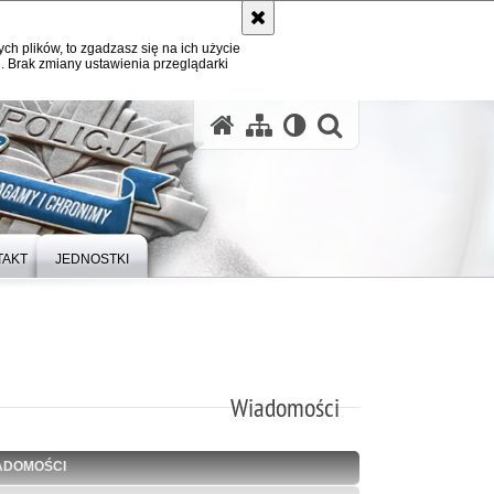
ych plików, to zgadzasz się na ich użycie
. Brak zmiany ustawienia przeglądarki
otwórz wysz
TAKT
JEDNOSTKI
Wiadomości
ADOMOŚCI