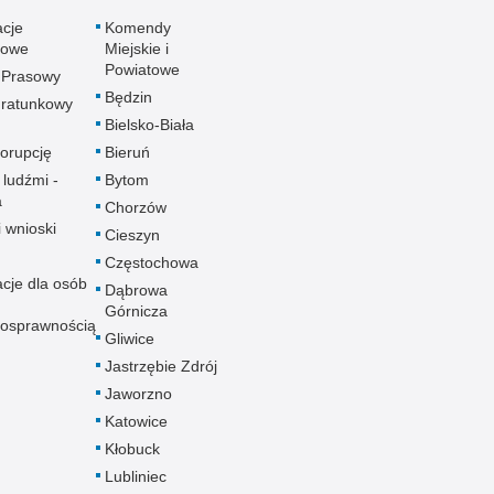
acje
Komendy
towe
Miejskie i
Powiatowe
 Prasowy
Będzin
ratunkowy
Bielsko-Biała
korupcję
Bieruń
 ludźmi -
Bytom
a
Chorzów
i wnioski
Cieszyn
Częstochowa
acje dla osób
Dąbrowa
Górnicza
nosprawnością
Gliwice
Jastrzębie Zdrój
Jaworzno
Katowice
Kłobuck
Lubliniec