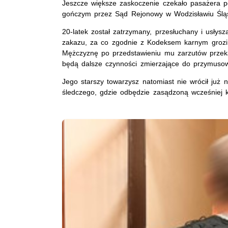
Jeszcze większe zaskoczenie czekało pasażera po
gończym przez Sąd Rejonowy w Wodzisławiu Śląs
20-latek został zatrzymany, przesłuchany i usły
zakazu, za co zgodnie z Kodeksem karnym grozi 
Mężczyznę po przedstawieniu mu zarzutów przeka
będą dalsze czynności zmierzające do przymuso
Jego starszy towarzysz natomiast nie wrócił już 
śledczego, gdzie odbędzie zasądzoną wcześniej k