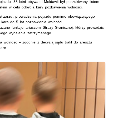
jazdu. 38-letni obywatel Mołdawii był poszukiwany listem
kim w celu odbycia kary pozbawienia wolności.
szał zarzut prowadzenia pojazdu pomimo obowiązującego
kara do 5 lat pozbawienia wolności.
zano funkcjonariuszom Straży Granicznej, którzy prowadzić
wego wydalenia zatrzymanego.
na wolność – zgodnie z decyzją sądu trafił do aresztu
arę.