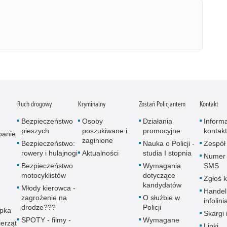
Ruch drogowy
Kryminalny
Zostań Policjantem
Kontakt
Bezpieczeństwo
Osoby
Działania
Inform
pieszych
poszukiwane i
promocyjne
kontak
panie
zaginione
Bezpieczeństwo:
Nauka o Policji -
Zespół
rowery i hulajnogi
Aktualności
studia I stopnia
Numer 
Bezpieczeństwo
Wymagania
SMS
motocyklistów
dotyczące
Zgłoś 
kandydatów
Młody kierowca -
Handel
zagrożenie na
O służbie w
infolini
drodze???
Policji
upka
Skargi 
SPOTY - filmy -
Wymagane
erząt
Linki