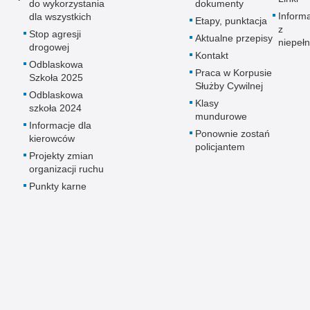
do wykorzystania
dokumenty
Inform
dla wszystkich
Etapy, punktacja
z
Stop agresji
Aktualne przepisy
niepeł
drogowej
Kontakt
Odblaskowa
Praca w Korpusie
Szkoła 2025
Służby Cywilnej
Odblaskowa
Klasy
szkoła 2024
mundurowe
Informacje dla
Ponownie zostań
kierowców
policjantem
Projekty zmian
organizacji ruchu
Punkty karne