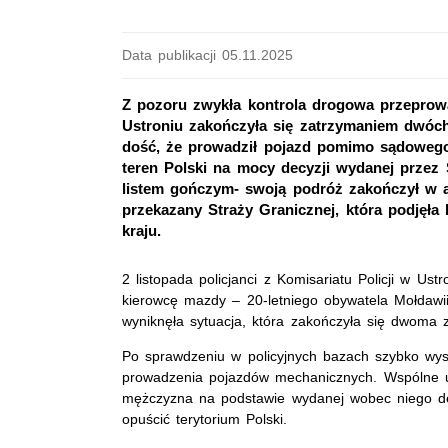
Data publikacji 05.11.2025
Z pozoru zwykła kontrola drogowa przeprowa
Ustroniu zakończyła się zatrzymaniem dwóch 
dość, że prowadził pojazd pomimo sądowego
teren Polski na mocy decyzji wydanej przez 
listem gończym- swoją podróż zakończył w a
przekazany Straży Granicznej, która podjęł
kraju.
2 listopada policjanci z Komisariatu Policji w Ust
kierowcę mazdy – 20-letniego obywatela Mołdawii.
wyniknęła sytuacja, która zakończyła się dwoma 
Po sprawdzeniu w policyjnych bazach szybko wy
prowadzenia pojazdów mechanicznych. Wspólne us
mężczyzna na podstawie wydanej wobec niego decy
opuścić terytorium Polski.