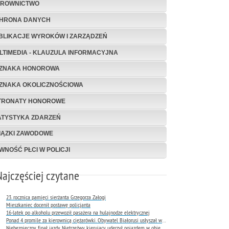
EROWNICTWO
HRONA DANYCH
BLIKACJE WYROKÓW I ZARZĄDZEŃ
LTIMEDIA - KLAUZULA INFORMACYJNA
ZNAKA HONOROWA
ZNAKA OKOLICZNOŚCIOWA
TRONATY HONOROWE
ATYSTYKA ZDARZEŃ
IĄZKI ZAWODOWE
WNOŚĆ PŁCI W POLICJI
Najczęściej czytane
23. rocznica pamięci sierżanta Grzegorza Załogi
Mieszkaniec docenił postawę policjanta
16-latek po alkoholu przewoził pasażera na hulajnodze elektrycznej
Ponad 4 promile za kierownicą ciężarówki. Obywatel Białorusi usłyszał wyrok już następnego dnia
Niebezpieczny finał jazdy. Nietrzeźwy kierujący uderzył pojazdem w obiekt Komendy Miejskiej Policji w Rybniku