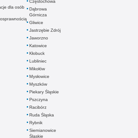
Częstochowa
acje dla osób
Dąbrowa
Górnicza
nosprawnością
Gliwice
Jastrzębie Zdrój
Jaworzno
Katowice
Kłobuck
Lubliniec
Mikołów
Mysłowice
Myszków
Piekary Śląskie
Pszczyna
Racibórz
Ruda Śląska
Rybnik
Siemianowice
Śląskie