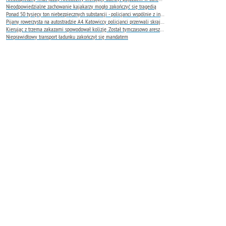
Nieodpowiedzialne zachowanie kajakarzy mogło zakończyć się tragedią
Ponad 50 tysięcy ton niebezpiecznych substancji - policjanci wspólnie z innymi instytucjami oceniają skalę zagrożenia
Pijany rowerzysta na autostradzie A4. Katowiccy policjanci przerwali skrajnie niebezpieczną jazdę
Kierując z trzema zakazami spowodował kolizję. Został tymczasowo aresztowany
Nieprawidłowy transport ładunku zakończył się mandatem