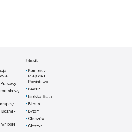
Jednostki
acje
Komendy
towe
Miejskie i
Powiatowe
 Prasowy
Będzin
ratunkowy
Bielsko-Biała
korupcję
Bieruń
 ludźmi -
Bytom
a
Chorzów
i wnioski
Cieszyn