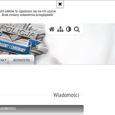
ych plików, to zgadzasz się na ich użycie
. Brak zmiany ustawienia przeglądarki
otwórz wysz
TAKT
JEDNOSTKI
Wiadomości
ADOMOŚCI