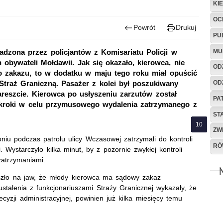
KI
OC
Powrót
Drukuj
PU
MU
dzona przez policjantów z Komisariatu Policji w
obywateli Mołdawii. Jak się okazało, kierowca, nie
OD
 zakazu, to w dodatku w maju tego roku miał opuścić
OD
Straż Graniczną. Pasażer z kolei był poszukiwany
reszcie. Kierowca po usłyszeniu zarzutów został
PA
a kroki w celu przymusowego wydalenia zatrzymanego z
ST
ZW
roniu podczas patrolu ulicy Wczasowej zatrzymali do kontroli
RÓ
 Wystarczyło kilka minut, by z pozornie zwykłej kontroli
zatrzymaniami.
szło na jaw, że młody kierowca ma sądowy zakaz
talenia z funkcjonariuszami Straży Granicznej wykazały, że
zji administracyjnej, powinien już kilka miesięcy temu