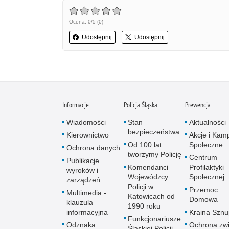
Ocena: 0/5 (0)
Udostępnij
Udostępnij
Informacje
Policja Śląska
Prewencja
Wiadomości
Stan
Aktualności
bezpieczeństwa
Kierownictwo
Akcje i Kam
Od 100 lat
Społeczne
Ochrona danych
tworzymy Policję
Centrum
Publikacje
Komendanci
Profilaktyki
wyroków i
Wojewódzcy
Społecznej
zarządzeń
Policji w
Przemoc
Multimedia -
Katowicach od
Domowa
klauzula
1990 roku
informacyjna
Kraina Szn
Funkcjonariusze
Odznaka
Ochrona zwi
Śląskiej Policji,