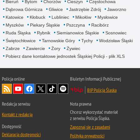
Bieruń
Bytom
Chorzów
Cieszyn
Częstochowa
Dąbrowa Górnicza
Gliwice
Jastrzębie Zdrój
Jaworzno
Katowice
Kłobuck
Lubliniec
Mikołów
Mysłowice
Myszków
Piekary Śląskie
Pszczyna
Racibórz
Ruda Śląska
Rybnik
Siemianowice Śląskie
Sosnowiec
Świętochłowice
Tarnowskie Góry
Tychy
Wodzisław Śląski
Zabrze
Zawiercie
Żory
Żywiec
Pobierz dane kontaktowe jednostek Śląskiej Policji - plik XLS
Policja online
Biuletyn Informacji Publicznej
BIP Policja Śląska
Redakcja serwisu
Nota prawna
Chcesz wykorzystać materiał
Kontakt z redakcją
z serwisu Policja Śląska.
Dostępność
Zapoznaj się z zasadami
Deklaracja dostępności
Polityka prywatności