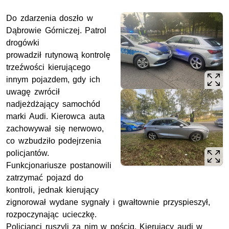
Do zdarzenia doszło w
Dąbrowie Górniczej. Patrol
drogówki
prowadził rutynową kontrolę
trzeźwości kierującego
innym pojazdem, gdy ich
uwagę zwrócił
nadjeżdżający samochód
marki Audi. Kierowca auta
zachowywał się nerwowo,
co wzbudziło podejrzenia
policjantów.
Funkcjonariusze postanowili
zatrzymać pojazd do
kontroli, jednak kierujący
zignorował wydane sygnały i gwałtownie przyspieszył,
rozpoczynając ucieczkę.
Policjanci ruszyli za nim w pościg. Kierujący audi w