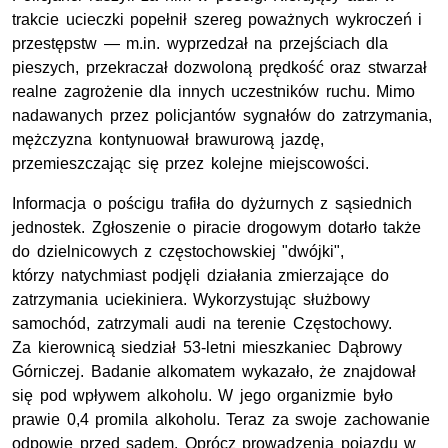
trakcie ucieczki popełnił szereg poważnych wykroczeń i
przestępstw —
m.in
. wyprzedzał na przejściach dla
pieszych, przekraczał dozwoloną prędkość oraz stwarzał
realne zagrożenie dla innych uczestników ruchu. Mimo
nadawanych przez policjantów sygnałów do zatrzymania,
mężczyzna kontynuował brawurową jazdę,
przemieszczając się przez kolejne miejscowości.
Informacja o pościgu trafiła do dyżurnych z sąsiednich
jednostek. Zgłoszenie o piracie drogowym dotarło także
do dzielnicowych z częstochowskiej "dwójki",
którzy natychmiast podjęli działania zmierzające do
zatrzymania uciekiniera. Wykorzystując służbowy
samochód, zatrzymali audi na terenie Częstochowy.
Za kierownicą siedział 53-letni mieszkaniec Dąbrowy
Górniczej. Badanie alkomatem wykazało, że znajdował
się pod wpływem alkoholu. W jego organizmie było
prawie 0,4 promila alkoholu. Teraz za swoje zachowanie
odpowie przed sądem. Oprócz prowadzenia pojazdu w