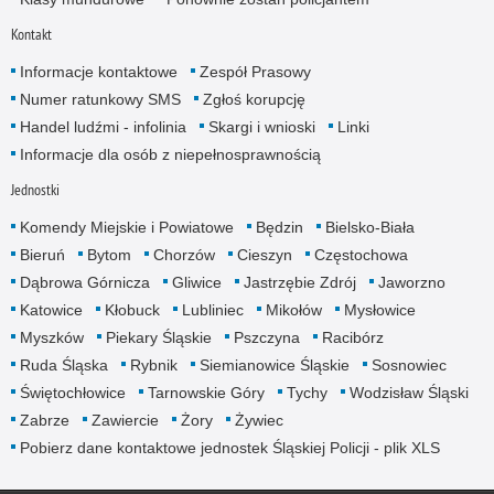
Kontakt
Informacje kontaktowe
Zespół Prasowy
Numer ratunkowy SMS
Zgłoś korupcję
Handel ludźmi - infolinia
Skargi i wnioski
Linki
Informacje dla osób z niepełnosprawnością
Jednostki
Komendy Miejskie i Powiatowe
Będzin
Bielsko-Biała
Bieruń
Bytom
Chorzów
Cieszyn
Częstochowa
Dąbrowa Górnicza
Gliwice
Jastrzębie Zdrój
Jaworzno
Katowice
Kłobuck
Lubliniec
Mikołów
Mysłowice
Myszków
Piekary Śląskie
Pszczyna
Racibórz
Ruda Śląska
Rybnik
Siemianowice Śląskie
Sosnowiec
Świętochłowice
Tarnowskie Góry
Tychy
Wodzisław Śląski
Zabrze
Zawiercie
Żory
Żywiec
Pobierz dane kontaktowe jednostek Śląskiej Policji - plik XLS