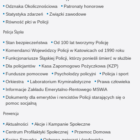
Odznaka Okolicznościowa
Patronaty honorowe
Statystyka zdarzeń
Związki zawodowe
Równość płci w Policji
Policja Śląska
Stan bezpieczeństwa
Od 100 lat tworzymy Policję
Komendanci Wojewódzcy Policji w Katowicach od 1990 roku
Funkcjonariusze Śląskiej Policji, którzy ponieśli śmierć w służbie
Dla policjantów
Kasa Zapomogowo Pożyczkowa (KZP)
Fundusze pomocowe
Psycholodzy policyjni
Policja i sport
Orkiestra
Laboratorium Kryminalistyczne
Prawa człowieka
Informacje Zakładu Emerytalno-Rentowego MSWiA
Dokumenty dla emerytów i rencistów Policji starających się o
pomoc socjalną
Prewencja
Aktualności
Akcje i Kampanie Społeczne
Centrum Profilaktyki Społecznej
Przemoc Domowa
Kraina Sznupka
Ochrona zwierząt i środowiska