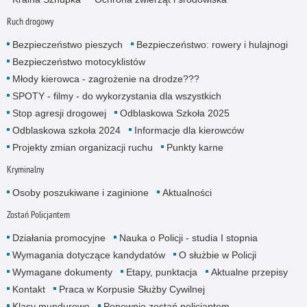
Ruch drogowy
Bezpieczeństwo pieszych
Bezpieczeństwo: rowery i hulajnogi
Bezpieczeństwo motocyklistów
Młody kierowca - zagrożenie na drodze???
SPOTY - filmy - do wykorzystania dla wszystkich
Stop agresji drogowej
Odblaskowa Szkoła 2025
Odblaskowa szkoła 2024
Informacje dla kierowców
Projekty zmian organizacji ruchu
Punkty karne
Kryminalny
Osoby poszukiwane i zaginione
Aktualności
Zostań Policjantem
Działania promocyjne
Nauka o Policji - studia I stopnia
Wymagania dotyczące kandydatów
O służbie w Policji
Wymagane dokumenty
Etapy, punktacja
Aktualne przepisy
Kontakt
Praca w Korpusie Służby Cywilnej
Klasy mundurowe
Ponownie zostań policjantem