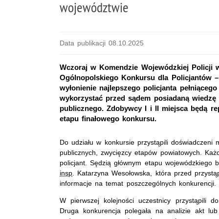
województwie
Data publikacji 08.10.2025
Wczoraj w Komendzie Wojewódzkiej Policji 
Ogólnopolskiego Konkursu dla Policjantów –
wyłonienie najlepszego policjanta pełniącego 
wykorzystać przed sądem posiadaną wiedzę i
publicznego. Zdobywcy I i II miejsca będą r
etapu finałowego konkursu.
Do udziału w konkursie przystąpili
doświadczeni 
publicznych,
zwycięzcy etapów powiatowych.
Każd
policjant
.
Sędzią głównym etapu wojewódzkiego b
insp
. Katarzyna Wesołowska, która przed przystąp
informacje na temat poszczególnych konkurencji.
W pierwszej kolejności uczestnicy przystąpili
Druga konkurencja polegała na analizie akt lu