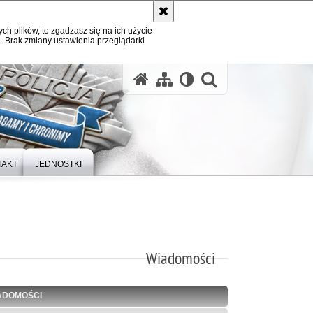
ych plików, to zgadzasz się na ich użycie
. Brak zmiany ustawienia przeglądarki
otwórz wysz
TAKT
JEDNOSTKI
Wiadomości
ADOMOŚCI