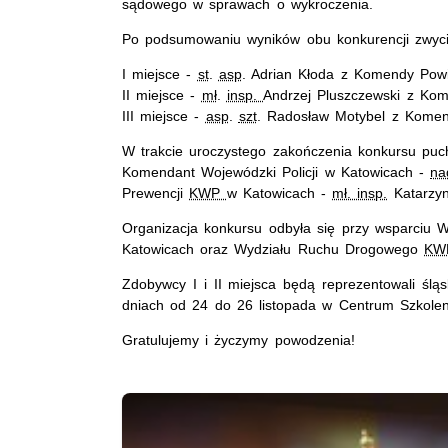
sądowego w sprawach o wykroczenia.
Po podsumowaniu wyników obu konkurencji zwycię
I miejsce -
st
.
asp
. Adrian Kłoda z Komendy Powia
II miejsce -
mł
.
insp.
Andrzej Pluszczewski z Kome
III miejsce -
asp
.
szt
. Radosław Motybel z Komendy
W trakcie uroczystego zakończenia konkursu pu
Komendant Wojewódzki Policji w Katowicach -
na
Prewencji
KWP
w Katowicach -
mł. insp.
Katarzy
Organizacja konkursu odbyła się przy wsparciu 
Katowicach oraz Wydziału Ruchu Drogowego
K
Zdobywcy I i II miejsca będą reprezentowali śląs
dniach od 24 do 26 listopada w Centrum Szkoleni
Gratulujemy i życzymy powodzenia!