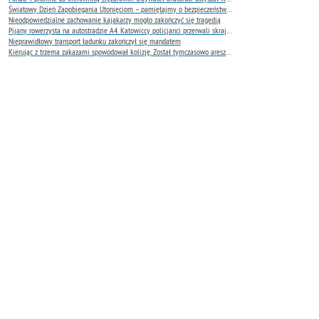
Światowy Dzień Zapobiegania Utonięciom – pamiętajmy o bezpieczeństwie nad wodą
Nieodpowiedzialne zachowanie kajakarzy mogło zakończyć się tragedią
Pijany rowerzysta na autostradzie A4. Katowiccy policjanci przerwali skrajnie niebezpieczną jazdę
Nieprawidłowy transport ładunku zakończył się mandatem
Kierując z trzema zakazami spowodował kolizję. Został tymczasowo aresztowany