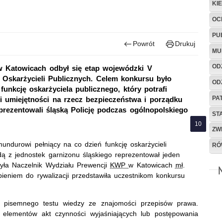
KI
OC
PU
Powrót
Drukuj
MU
OD
w Katowicach odbył się etap wojewódzki V
 Oskarżycieli Publicznych. Celem konkursu było
OD
funkcję oskarżyciela publicznego, który potrafi
PA
 umiejętności na rzecz bezpieczeństwa i porządku
eprezentowali śląską Policję podczas ogólnopolskiego
ST
ZW
mundurowi
pełniący na co dzień funkcję oskarżycieli
RÓ
ą z jednostek garnizonu śląskiego reprezentował jeden
yła Naczelnik Wydziału Prewencji
KWP
w Katowicach
mł
.
ieniem do rywalizacji przedstawiła uczestnikom konkursu
 do pisemnego testu wiedzy ze znajomości przepisów prawa.
b elementów akt czynności wyjaśniających lub postępowania