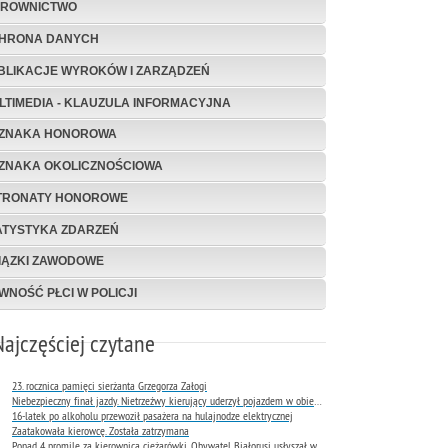
EROWNICTWO
HRONA DANYCH
BLIKACJE WYROKÓW I ZARZĄDZEŃ
LTIMEDIA - KLAUZULA INFORMACYJNA
ZNAKA HONOROWA
ZNAKA OKOLICZNOŚCIOWA
TRONATY HONOROWE
ATYSTYKA ZDARZEŃ
IĄZKI ZAWODOWE
WNOŚĆ PŁCI W POLICJI
Najczęściej czytane
23. rocznica pamięci sierżanta Grzegorza Załogi
Niebezpieczny finał jazdy. Nietrzeźwy kierujący uderzył pojazdem w obiekt Komendy Miejskiej Policji w Rybniku
16-latek po alkoholu przewoził pasażera na hulajnodze elektrycznej
Zaatakowała kierowcę. Została zatrzymana
Ponad 4 promile za kierownicą ciężarówki. Obywatel Białorusi usłyszał wyrok już następnego dnia