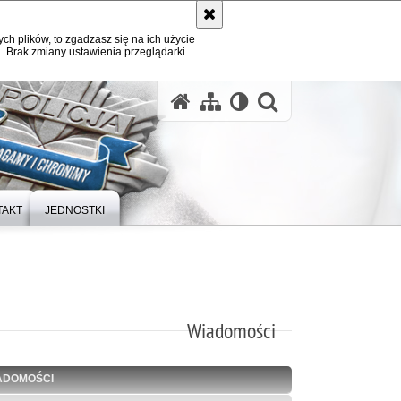
ych plików, to zgadzasz się na ich użycie
. Brak zmiany ustawienia przeglądarki
otwórz wysz
TAKT
JEDNOSTKI
Wiadomości
ADOMOŚCI