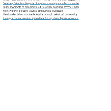
Światowy Dzień Zapobiegania Utonięciom – pamiętajmy o bezpieczeństwie nad wodą
Pijany rowerzysta na autostradzie A4. Katowiccy policjanci przerwali skrajnie niebezpieczną jazdę
Nieprawidłowy transport ładunku zakończył się mandatem
Nieodpowiedzialne zachowanie kajakarzy mogło zakończyć się tragedią
Kierując z trzema zakazami spowodował kolizję. Został tymczasowo aresztowany