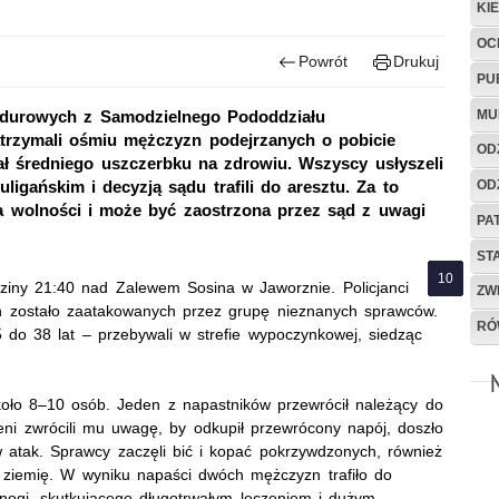
KI
OC
Powrót
Drukuj
PU
MU
ndurowych z Samodzielnego Pododdziału
atrzymali ośmiu mężczyzn podejrzanych o pobicie
OD
 średniego uszczerbku na zdrowiu. Wszyscy usłyszeli
OD
ligańskim i decyzją sądu trafili do aresztu. Za to
ia wolności i może być zaostrzona przez sąd z uwagi
PA
ST
ziny 21:40 nad Zalewem Sosina w Jaworznie. Policjanci
ZW
zn zostało zaatakowanych przez grupę nieznanych sprawców.
RÓ
do 38 lat – przebywali w strefie wypoczynkowej, siedząc
o 8–10 osób. Jeden z napastników przewrócił należący do
ni zwrócili mu uwagę, by odkupił przewrócony napój, doszło
 w atak. Sprawcy zaczęli bić i kopać pokrzywdzonych, również
a ziemię. W wyniku napaści dwóch mężczyzn trafiło do
nogi, skutkującego długotrwałym leczeniem i dużym