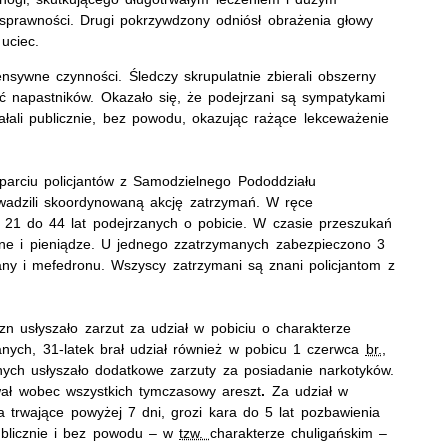
sprawności. Drugi pokrzywdzony odniósł obrażenia głowy
uciec.
ensywne czynności. Śledczy skrupulatnie zbierali obszerny
ść napastników. Okazało się, że podejrzani są sympatykami
iałali publicznie, bez powodu, okazując rażące lekceważenie
parciu policjantów z Samodzielnego Pododdziału
rowadzili skoordynowaną akcję zatrzymań. W ręce
21 do 44 lat podejrzanych o pobicie. W czasie przeszukań
zne i pieniądze. U jednego zzatrzymanych zabezpieczono 3
y i mefedronu. Wszyscy zatrzymani są znani policjantom z
usłyszało zarzut za udział w pobiciu o charakterze
zanych, 31-latek brał udział również w pobicu 1 czerwca
br.
,
ych usłyszało dodatkowe zarzuty za posiadanie narkotyków.
wał wobec wszystkich tymczasowy areszt
.
Za udział w
 trwające powyżej 7 dni, grozi kara do 5 lat pozbawienia
ublicznie i bez powodu – w
tzw.
charakterze chuligańskim –