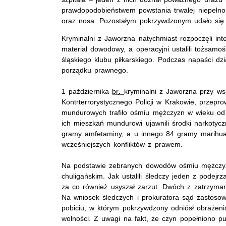
prawdopodobieństwem powstania trwałej niepełno
oraz nosa. Pozostałym pokrzywdzonym udało się 
Kryminalni z Jaworzna natychmiast rozpoczęli int
materiał dowodowy, a operacyjni ustalili tożsamo
śląskiego klubu piłkarskiego. Podczas napaści dz
porządku prawnego.
1 października
br
.
kryminalni z Jaworzna przy ws
Kontrterrorystycznego Policji w Krakowie, przep
mundurowych trafiło ośmiu mężczyzn w wieku od 
ich mieszkań mundurowi ujawnili środki narkotyc
gramy amfetaminy, a u innego 84 gramy marihuan
wcześniejszych konfliktów z prawem.
Na podstawie zebranych dowodów ośmiu mężczyzn 
chuligańskim. Jak ustalili śledczy jeden z podejr
za co również usyszał zarzut. Dwóch z zatrzyman
Na wniosek śledczych i prokuratora sąd zastoso
pobiciu, w którym pokrzywdzony odniósł obrażenia
wolności. Z uwagi na fakt, że czyn popełniono p