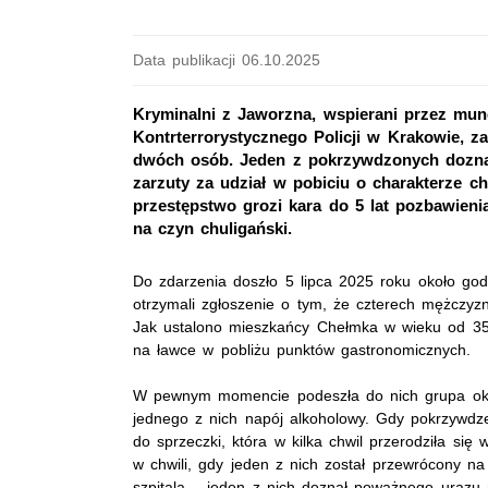
Data publikacji 06.10.2025
Kryminalni z Jaworzna, wspierani przez mu
Kontrterrorystycznego Policji w Krakowie, z
dwóch osób. Jeden z pokrzywdzonych doznał
zarzuty za udział w pobiciu o charakterze chu
przestępstwo grozi kara do 5 lat pozbawien
na czyn chuligański.
Do zdarzenia doszło 5 lipca 2025 roku około god
otrzymali zgłoszenie o tym, że czterech mężczy
Jak ustalono mieszkańcy Chełmka w wieku od 35 
na ławce w pobliżu punktów gastronomicznych.
W pewnym momencie podeszła do nich grupa okoł
jednego z nich napój alkoholowy. Gdy pokrzywdze
do sprzeczki, która w kilka chwil przerodziła się
w chwili, gdy jeden z nich został przewrócony n
szpitala – jeden z nich doznał poważnego urazu 