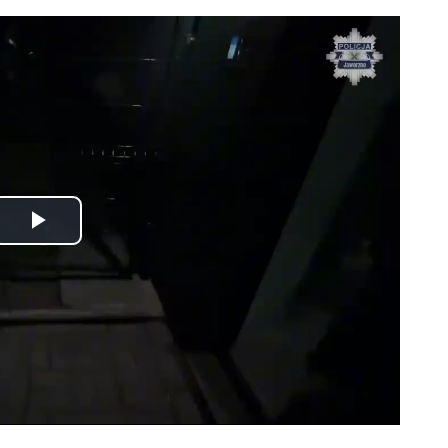
Odtwórz
wideo