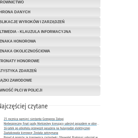
EROWNICTWO
HRONA DANYCH
BLIKACJE WYROKÓW I ZARZĄDZEŃ
LTIMEDIA - KLAUZULA INFORMACYJNA
ZNAKA HONOROWA
ZNAKA OKOLICZNOŚCIOWA
TRONATY HONOROWE
ATYSTYKA ZDARZEŃ
IĄZKI ZAWODOWE
WNOŚĆ PŁCI W POLICJI
Najczęściej czytane
23. rocznica pamięci sierżanta Grzegorza Załogi
Niebezpieczny finał jazdy. Nietrzeźwy kierujący uderzył pojazdem w obiekt Komendy Miejskiej Policji w Rybniku
16-latek po alkoholu przewoził pasażera na hulajnodze elektrycznej
Zaatakowała kierowcę. Została zatrzymana
Ponad 4 promile za kierownicą ciężarówki. Obywatel Białorusi usłyszał wyrok już następnego dnia