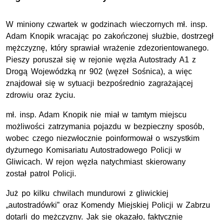
W miniony czwartek w godzinach wieczornych
mł
.
insp
.
Adam Knopik wracając po zakończonej służbie, dostrzegł
mężczyznę, który sprawiał wrażenie zdezorientowanego.
Pieszy poruszał się w rejonie węzła Autostrady A1 z
Drogą Wojewódzką
nr
902 (węzeł Sośnica), a więc
znajdował się w sytuacji bezpośrednio zagrażającej
zdrowiu oraz życiu.
mł
.
insp
. Adam Knopik nie miał w tamtym miejscu
możliwości zatrzymania pojazdu w bezpieczny sposób,
wobec czego niezwłocznie poinformował o wszystkim
dyżurnego Komisariatu Autostradowego Policji w
Gliwicach. W rejon węzła natychmiast skierowany
został patrol Policji.
Już po kilku chwilach mundurowi z gliwickiej
„autostradówki” oraz Komendy Miejskiej Policji w Zabrzu
dotarli do mężczyzny. Jak się okazało, faktycznie