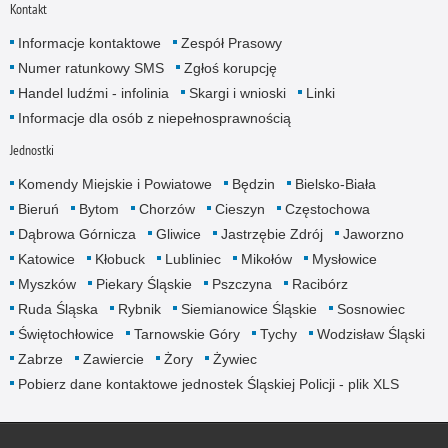
Kontakt
Informacje kontaktowe
Zespół Prasowy
Numer ratunkowy SMS
Zgłoś korupcję
Handel ludźmi - infolinia
Skargi i wnioski
Linki
Informacje dla osób z niepełnosprawnością
Jednostki
Komendy Miejskie i Powiatowe
Będzin
Bielsko-Biała
Bieruń
Bytom
Chorzów
Cieszyn
Częstochowa
Dąbrowa Górnicza
Gliwice
Jastrzębie Zdrój
Jaworzno
Katowice
Kłobuck
Lubliniec
Mikołów
Mysłowice
Myszków
Piekary Śląskie
Pszczyna
Racibórz
Ruda Śląska
Rybnik
Siemianowice Śląskie
Sosnowiec
Świętochłowice
Tarnowskie Góry
Tychy
Wodzisław Śląski
Zabrze
Zawiercie
Żory
Żywiec
Pobierz dane kontaktowe jednostek Śląskiej Policji - plik XLS