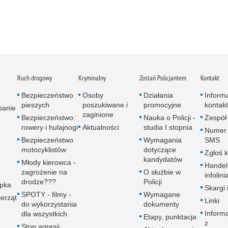
Ruch drogowy
Kryminalny
Zostań Policjantem
Kontakt
Bezpieczeństwo
Osoby
Działania
Inform
pieszych
poszukiwane i
promocyjne
kontak
panie
zaginione
Bezpieczeństwo:
Nauka o Policji -
Zespół
rowery i hulajnogi
Aktualności
studia I stopnia
Numer 
Bezpieczeństwo
Wymagania
SMS
motocyklistów
dotyczące
Zgłoś 
kandydatów
Młody kierowca -
Handel
zagrożenie na
O służbie w
infolini
drodze???
Policji
upka
Skargi 
SPOTY - filmy -
Wymagane
erząt
Linki
do wykorzystania
dokumenty
Inform
dla wszystkich
Etapy, punktacja
z
Stop agresji