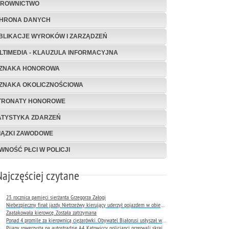
EROWNICTWO
HRONA DANYCH
BLIKACJE WYROKÓW I ZARZĄDZEŃ
LTIMEDIA - KLAUZULA INFORMACYJNA
ZNAKA HONOROWA
ZNAKA OKOLICZNOŚCIOWA
TRONATY HONOROWE
ATYSTYKA ZDARZEŃ
IĄZKI ZAWODOWE
WNOŚĆ PŁCI W POLICJI
Najczęściej czytane
23. rocznica pamięci sierżanta Grzegorza Załogi
Niebezpieczny finał jazdy. Nietrzeźwy kierujący uderzył pojazdem w obiekt Komendy Miejskiej Policji w Rybniku
Zaatakowała kierowcę. Została zatrzymana
Ponad 4 promile za kierownicą ciężarówki. Obywatel Białorusi usłyszał wyrok już następnego dnia
Pijany rowerzysta na autostradzie A4. Katowiccy policjanci przerwali skrajnie niebezpieczną jazdę