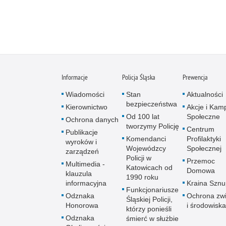
Informacje
Policja Śląska
Prewencja
Wiadomości
Stan
Aktualności
bezpieczeństwa
Kierownictwo
Akcje i Kam
Od 100 lat
Społeczne
Ochrona danych
tworzymy Policję
Centrum
Publikacje
Komendanci
Profilaktyki
wyroków i
Wojewódzcy
Społecznej
zarządzeń
Policji w
Przemoc
Multimedia -
Katowicach od
Domowa
klauzula
1990 roku
informacyjna
Kraina Szn
Funkcjonariusze
Odznaka
Ochrona zwi
Śląskiej Policji,
Honorowa
i środowiska
którzy ponieśli
Odznaka
śmierć w służbie