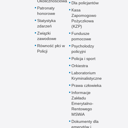
Okolicznościowa
Dla policjantów
Patronaty
Kasa
honorowe
Zapomogowo
Statystyka
Pożyczkowa
zdarzeń
(KZP)
Związki
Fundusze
zawodowe
pomocowe
Równość płci w
Psycholodzy
Policji
policyjni
Policja i sport
Orkiestra
Laboratorium
Kryminalistyczne
Prawa człowieka
Informacje
Zakładu
Emerytalno-
Rentowego
MSWiA
Dokumenty dla
emerytów i