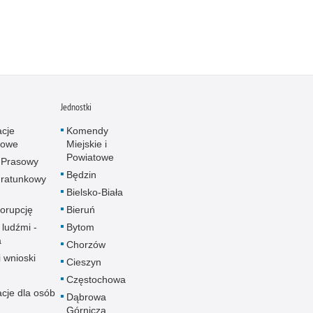
Jednostki
acje
Komendy
towe
Miejskie i
Powiatowe
 Prasowy
Będzin
ratunkowy
Bielsko-Biała
korupcję
Bieruń
 ludźmi -
Bytom
a
Chorzów
i wnioski
Cieszyn
Częstochowa
acje dla osób
Dąbrowa
Górnicza