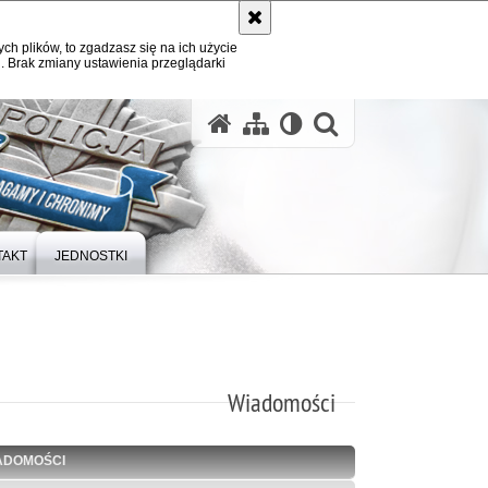
ych plików, to zgadzasz się na ich użycie
. Brak zmiany ustawienia przeglądarki
otwórz wysz
TAKT
JEDNOSTKI
Wiadomości
ADOMOŚCI