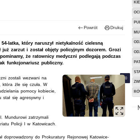
KI
OC
PU
Powrót
Drukuj
MU
OD
54-latka, który naruszył nietykalność cielesną
uż zarzut i został objęty policyjnym dozorem. Grozi
OD
ypominamy, że ratownicy medyczni podlegają podczas
PA
jak funkcjonariusz publiczny.
ST
zni zostali wezwani na
ZW
 która źle się czuła. W
udzielania pomocy kobiecie,
RÓ
 stał się agresywny i
ol. Mundurowi zatrzymali
iatu Policji I w Katowicach.
stał doprowadzony do Prokuratury Rejonowej Katowice-