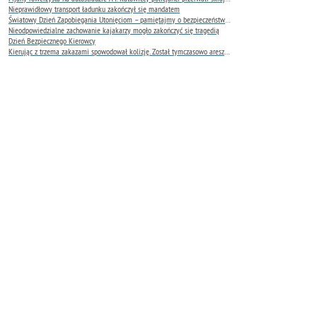
Nieprawidłowy transport ładunku zakończył się mandatem
Światowy Dzień Zapobiegania Utonięciom – pamiętajmy o bezpieczeństwie nad wodą
Nieodpowiedzialne zachowanie kajakarzy mogło zakończyć się tragedią
Dzień Bezpiecznego Kierowcy
Kierując z trzema zakazami spowodował kolizję. Został tymczasowo aresztowany