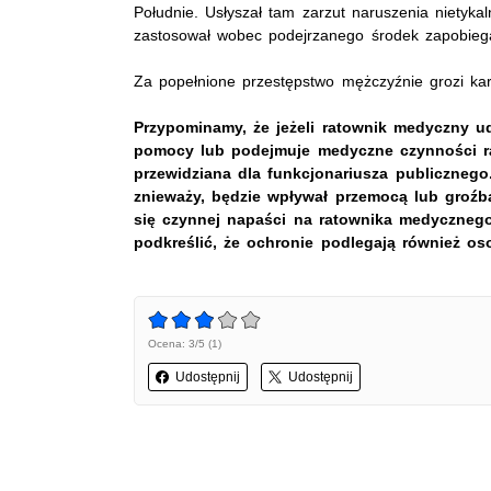
Południe. Usłyszał tam zarzut naruszenia nietykal
zastosował wobec podejrzanego środek zapobiega
Za popełnione przestępstwo mężczyźnie grozi kar
Przypominamy, że jeżeli ratownik medyczny ud
pomocy lub podejmuje medyczne czynności ra
przewidziana dla funkcjonariusza publicznego.
znieważy, będzie wpływał przemocą lub groź
się czynnej napaści na ratownika medycznego,
podkreślić, że ochronie podlegają również o
Ocena: 3/5 (1)
Udostępnij
Udostępnij