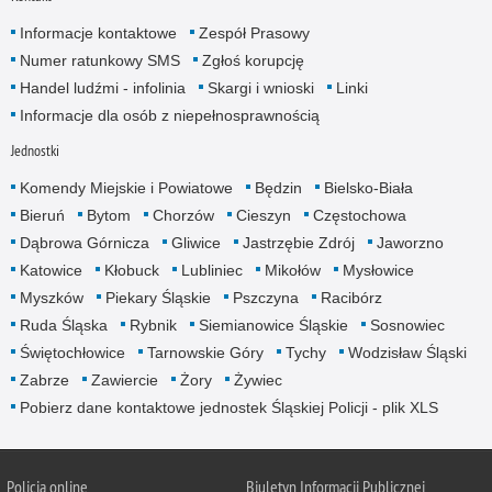
Informacje kontaktowe
Zespół Prasowy
Numer ratunkowy SMS
Zgłoś korupcję
Handel ludźmi - infolinia
Skargi i wnioski
Linki
Informacje dla osób z niepełnosprawnością
Jednostki
Komendy Miejskie i Powiatowe
Będzin
Bielsko-Biała
Bieruń
Bytom
Chorzów
Cieszyn
Częstochowa
Dąbrowa Górnicza
Gliwice
Jastrzębie Zdrój
Jaworzno
Katowice
Kłobuck
Lubliniec
Mikołów
Mysłowice
Myszków
Piekary Śląskie
Pszczyna
Racibórz
Ruda Śląska
Rybnik
Siemianowice Śląskie
Sosnowiec
Świętochłowice
Tarnowskie Góry
Tychy
Wodzisław Śląski
Zabrze
Zawiercie
Żory
Żywiec
Pobierz dane kontaktowe jednostek Śląskiej Policji - plik XLS
Policja online
Biuletyn Informacji Publicznej