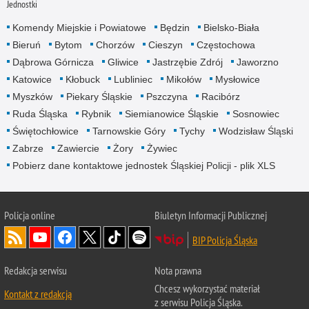
Jednostki
Komendy Miejskie i Powiatowe
Będzin
Bielsko-Biała
Bieruń
Bytom
Chorzów
Cieszyn
Częstochowa
Dąbrowa Górnicza
Gliwice
Jastrzębie Zdrój
Jaworzno
Katowice
Kłobuck
Lubliniec
Mikołów
Mysłowice
Myszków
Piekary Śląskie
Pszczyna
Racibórz
Ruda Śląska
Rybnik
Siemianowice Śląskie
Sosnowiec
Świętochłowice
Tarnowskie Góry
Tychy
Wodzisław Śląski
Zabrze
Zawiercie
Żory
Żywiec
Pobierz dane kontaktowe jednostek Śląskiej Policji - plik XLS
Policja online
Biuletyn Informacji Publicznej
BIP Policja Śląska
Redakcja serwisu
Nota prawna
Chcesz wykorzystać materiał
Kontakt z redakcją
z serwisu Policja Śląska.