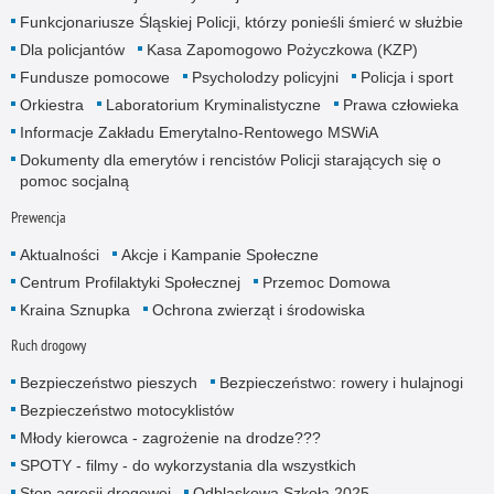
Funkcjonariusze Śląskiej Policji, którzy ponieśli śmierć w służbie
Dla policjantów
Kasa Zapomogowo Pożyczkowa (KZP)
Fundusze pomocowe
Psycholodzy policyjni
Policja i sport
Orkiestra
Laboratorium Kryminalistyczne
Prawa człowieka
Informacje Zakładu Emerytalno-Rentowego MSWiA
Dokumenty dla emerytów i rencistów Policji starających się o
pomoc socjalną
Prewencja
Aktualności
Akcje i Kampanie Społeczne
Centrum Profilaktyki Społecznej
Przemoc Domowa
Kraina Sznupka
Ochrona zwierząt i środowiska
Ruch drogowy
Bezpieczeństwo pieszych
Bezpieczeństwo: rowery i hulajnogi
Bezpieczeństwo motocyklistów
Młody kierowca - zagrożenie na drodze???
SPOTY - filmy - do wykorzystania dla wszystkich
Stop agresji drogowej
Odblaskowa Szkoła 2025