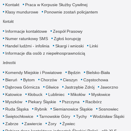
Kontakt
Praca w Korpusie Służby Cywilnej
Klasy mundurowe
Ponownie zostań policjantem
Kontakt
Informacje kontaktowe
Zespół Prasowy
Numer ratunkowy SMS
Zgłoś korupcję
Handel ludźmi - infolinia
Skargi i wnioski
Linki
Informacje dla osób z niepełnosprawnością
Jednostki
Komendy Miejskie i Powiatowe
Będzin
Bielsko-Biała
Bieruń
Bytom
Chorzów
Cieszyn
Częstochowa
Dąbrowa Górnicza
Gliwice
Jastrzębie Zdrój
Jaworzno
Katowice
Kłobuck
Lubliniec
Mikołów
Mysłowice
Myszków
Piekary Śląskie
Pszczyna
Racibórz
Ruda Śląska
Rybnik
Siemianowice Śląskie
Sosnowiec
Świętochłowice
Tarnowskie Góry
Tychy
Wodzisław Śląski
Zabrze
Zawiercie
Żory
Żywiec