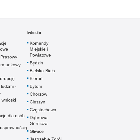
Jednostki
acje
Komendy
towe
Miejskie i
Powiatowe
 Prasowy
Będzin
ratunkowy
Bielsko-Biała
korupcję
Bieruń
 ludźmi -
Bytom
a
Chorzów
i wnioski
Cieszyn
Częstochowa
acje dla osób
Dąbrowa
Górnicza
nosprawnością
Gliwice
Jastrzębie Zdrój