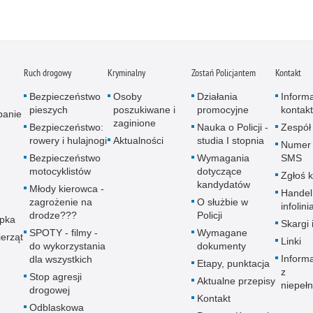
Ruch drogowy
Kryminalny
Zostań Policjantem
Kontakt
Bezpieczeństwo
Osoby
Działania
Inform
pieszych
poszukiwane i
promocyjne
kontak
panie
zaginione
Bezpieczeństwo:
Nauka o Policji -
Zespół
rowery i hulajnogi
Aktualności
studia I stopnia
Numer 
Bezpieczeństwo
Wymagania
SMS
motocyklistów
dotyczące
Zgłoś 
kandydatów
Młody kierowca -
Handel
zagrożenie na
O służbie w
infolini
drodze???
Policji
upka
Skargi 
SPOTY - filmy -
Wymagane
erząt
Linki
do wykorzystania
dokumenty
Inform
dla wszystkich
Etapy, punktacja
z
Stop agresji
Aktualne przepisy
niepeł
drogowej
Kontakt
Odblaskowa