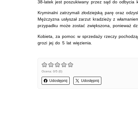
38-latek jest poszukiwany przez sąd do odbycia k
Kryminalni zatrzymali złodziejską parę oraz odzys
Mężczyzna usłyszał zarzut kradzieży z włamaniem,
przypadku może zostać zwiększona, ponieważ dzi
Kobieta, za pomoc w sprzedaży rzeczy pochodząc
grozi jej do 5 lat więzienia.
Ocena: 0/5 (0)
Udostępnij
Udostępnij