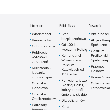
Informacje
Policja Śląska
Prewencja
Wiadomości
Stan
Aktualności
bezpieczeństwa
Kierownictwo
Akcje i Kam
Od 100 lat
Społeczne
Ochrona danych
tworzymy Policję
Centrum
Publikacje
Komendanci
Profilaktyki
wyroków i
Wojewódzcy
Społecznej
zarządzeń
Policji w
Przemoc
Multimedia -
Katowicach od
Domowa
klauzula
1990 roku
informacyjna
Kraina Szn
Funkcjonariusze
Odznaka
Ochrona zwi
Śląskiej Policji,
Honorowa
i środowiska
którzy ponieśli
Odznaka
śmierć w służbie
Okolicznościowa
Dla policjantów
Patronaty
Kasa
honorowe