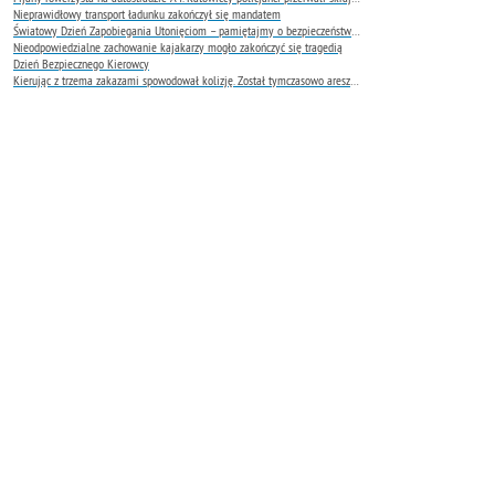
Nieprawidłowy transport ładunku zakończył się mandatem
Światowy Dzień Zapobiegania Utonięciom – pamiętajmy o bezpieczeństwie nad wodą
Nieodpowiedzialne zachowanie kajakarzy mogło zakończyć się tragedią
Dzień Bezpiecznego Kierowcy
Kierując z trzema zakazami spowodował kolizję. Został tymczasowo aresztowany