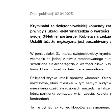
Data publikacji 02.04.2025
Kryminalni ze świętochłowickiej komendy zat
piwnicy i ukradł elektronarzędzia o wartości 
swojej 34-letniej partnerce. Kobieta narzędzi
Ustalili też, że mężczyzna jest poszukiwany 
W poniedziałek 31 marca świętochłowiccy krymina
włamaniu do jednej z piwnic remontowanego budy
skradzione elektronarzędzia o wartości blisko 5 t
firmy, która prowadziła tam prace remontowe.
Policjanci szybko ustalili sprawcę włamania. Okaza
mężczyzna, który mieszkał w tym samym budynku.
mieszkaniu część skradzionych narzędzi, a także 
letnia partnerka pomagała w ich zbyciu. Kobieta s
lombardach.
To nie był jednak koniec kłopotów zatrzymanego.