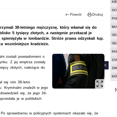
KI
OC
Powrót
Drukuj
PU
MU
rzymali 38-letniego mężczyznę, który włamał się do
blisko 5 tysięcy złotych, a następnie przekazał je
OD
a spieniężyła w lombardzie. Stróże prawa odzyskali łup.
OD
za wcześniejsze kradzieże.
PA
lni zostali powiadomieni o
ST
nku. Z jej wnętrza zostały
ysięcy złotych, należące do
ZW
RÓ
ł się nim 38-letni
 Kryminalni znaleźli w jego
dowiedzieli się, że jego 34-
przedała je w pobliskich
 Po sprawdzeniu w policyjnych systemach okazało się, że