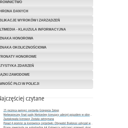
EROWNICTWO
HRONA DANYCH
BLIKACJE WYROKÓW I ZARZĄDZEŃ
LTIMEDIA - KLAUZULA INFORMACYJNA
ZNAKA HONOROWA
ZNAKA OKOLICZNOŚCIOWA
TRONATY HONOROWE
ATYSTYKA ZDARZEŃ
IĄZKI ZAWODOWE
WNOŚĆ PŁCI W POLICJI
Najczęściej czytane
23. rocznica pamięci sierżanta Grzegorza Załogi
Niebezpieczny finał jazdy. Nietrzeźwy kierujący uderzył pojazdem w obiekt Komendy Miejskiej Policji w Rybniku
Zaatakowała kierowcę. Została zatrzymana
Ponad 4 promile za kierownicą ciężarówki. Obywatel Białorusi usłyszał wyrok już następnego dnia
Pijany rowerzysta na autostradzie A4. Katowiccy policjanci przerwali skrajnie niebezpieczną jazdę