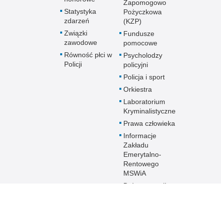
Zapomogowo
Statystyka
Pożyczkowa
zdarzeń
(KZP)
Związki
Fundusze
zawodowe
pomocowe
Równość płci w
Psycholodzy
Policji
policyjni
Policja i sport
Orkiestra
Laboratorium
Kryminalistyczne
Prawa człowieka
Informacje
Zakładu
Emerytalno-
Rentowego
MSWiA
Dokumenty dla
emerytów i
rencistów Policji
starających się o