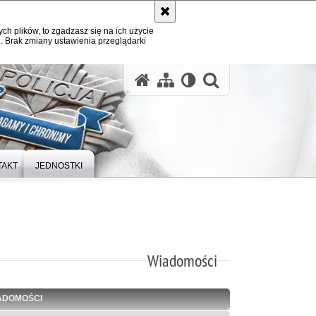
ych plików, to zgadzasz się na ich użycie
. Brak zmiany ustawienia przeglądarki
otwórz wysz
TAKT
JEDNOSTKI
Wiadomości
ADOMOŚCI