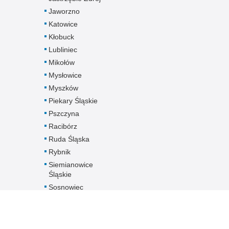
Jaworzno
Katowice
Kłobuck
Lubliniec
Mikołów
Mysłowice
Myszków
Piekary Śląskie
Pszczyna
Racibórz
Ruda Śląska
Rybnik
Siemianowice
Śląskie
Sosnowiec
Świętochłowice
Tarnowskie Góry
Tychy