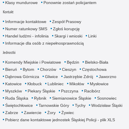
Klasy mundurowe
Ponownie zostań policjantem
Kontakt
Informacje kontaktowe
Zespół Prasowy
Numer ratunkowy SMS
Zgłoś korupcję
Handel ludźmi - infolinia
Skargi i wnioski
Linki
Informacje dla osób z niepełnosprawnością
Jednostki
Komendy Miejskie i Powiatowe
Będzin
Bielsko-Biała
Bieruń
Bytom
Chorzów
Cieszyn
Częstochowa
Dąbrowa Górnicza
Gliwice
Jastrzębie Zdrój
Jaworzno
Katowice
Kłobuck
Lubliniec
Mikołów
Mysłowice
Myszków
Piekary Śląskie
Pszczyna
Racibórz
Ruda Śląska
Rybnik
Siemianowice Śląskie
Sosnowiec
Świętochłowice
Tarnowskie Góry
Tychy
Wodzisław Śląski
Zabrze
Zawiercie
Żory
Żywiec
Pobierz dane kontaktowe jednostek Śląskiej Policji - plik XLS