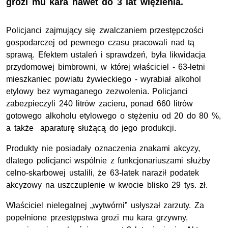
grozi mu kara nawet do 3 lat więzienia.
Policjanci zajmujący się zwalczaniem przestępczości
gospodarczej od pewnego czasu pracowali nad tą
sprawą. Efektem ustaleń i sprawdzeń, była likwidacja
przydomowej bimbrowni, w której właściciel - 63-letni
mieszkaniec powiatu żywieckiego - wyrabiał alkohol
etylowy bez wymaganego zezwolenia. Policjanci
zabezpieczyli 240 litrów zacieru, ponad 660 litrów
gotowego alkoholu etylowego o stężeniu od 20 do 80 %,
a także aparaturę służącą do jego produkcji.
Produkty nie posiadały oznaczenia znakami akcyzy,
dlatego policjanci wspólnie z funkcjonariuszami służby
celno-skarbowej ustalili, że 63-latek naraził podatek
akcyzowy na uszczuplenie w kwocie blisko 29 tys. zł.
Właściciel nielegalnej „wytwórni” usłyszał zarzuty. Za
popełnione przestępstwa grozi mu kara grzywny,