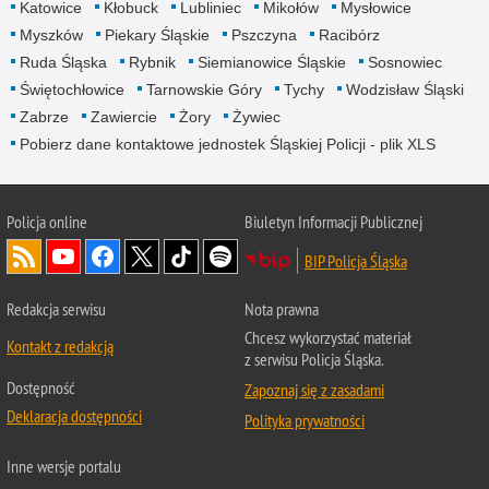
Katowice
Kłobuck
Lubliniec
Mikołów
Mysłowice
Myszków
Piekary Śląskie
Pszczyna
Racibórz
Ruda Śląska
Rybnik
Siemianowice Śląskie
Sosnowiec
Świętochłowice
Tarnowskie Góry
Tychy
Wodzisław Śląski
Zabrze
Zawiercie
Żory
Żywiec
Pobierz dane kontaktowe jednostek Śląskiej Policji - plik XLS
Policja online
Biuletyn Informacji Publicznej
BIP Policja Śląska
Redakcja serwisu
Nota prawna
Chcesz wykorzystać materiał
Kontakt z redakcją
z serwisu Policja Śląska.
Dostępność
Zapoznaj się z zasadami
Deklaracja dostępności
Polityka prywatności
Inne wersje portalu