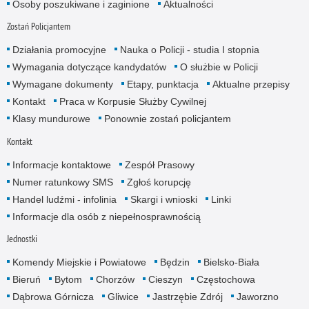
Osoby poszukiwane i zaginione
Aktualności
Zostań Policjantem
Działania promocyjne
Nauka o Policji - studia I stopnia
Wymagania dotyczące kandydatów
O służbie w Policji
Wymagane dokumenty
Etapy, punktacja
Aktualne przepisy
Kontakt
Praca w Korpusie Służby Cywilnej
Klasy mundurowe
Ponownie zostań policjantem
Kontakt
Informacje kontaktowe
Zespół Prasowy
Numer ratunkowy SMS
Zgłoś korupcję
Handel ludźmi - infolinia
Skargi i wnioski
Linki
Informacje dla osób z niepełnosprawnością
Jednostki
Komendy Miejskie i Powiatowe
Będzin
Bielsko-Biała
Bieruń
Bytom
Chorzów
Cieszyn
Częstochowa
Dąbrowa Górnicza
Gliwice
Jastrzębie Zdrój
Jaworzno