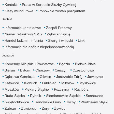
Kontakt
Praca w Korpusie Służby Cywilnej
Klasy mundurowe
Ponownie zostań policjantem
Kontakt
Informacje kontaktowe
Zespół Prasowy
Numer ratunkowy SMS
Zgłoś korupcję
Handel ludźmi - infolinia
Skargi i wnioski
Linki
Informacje dla osób z niepełnosprawnością
Jednostki
Komendy Miejskie i Powiatowe
Będzin
Bielsko-Biała
Bieruń
Bytom
Chorzów
Cieszyn
Częstochowa
Dąbrowa Górnicza
Gliwice
Jastrzębie Zdrój
Jaworzno
Katowice
Kłobuck
Lubliniec
Mikołów
Mysłowice
Myszków
Piekary Śląskie
Pszczyna
Racibórz
Ruda Śląska
Rybnik
Siemianowice Śląskie
Sosnowiec
Świętochłowice
Tarnowskie Góry
Tychy
Wodzisław Śląski
Zabrze
Zawiercie
Żory
Żywiec