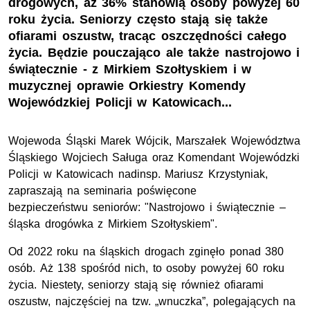
drogowych, aż 36% stanowią osoby powyżej 60
roku życia. ​​​​​​​Seniorzy często stają się także
ofiarami oszustw, tracąc oszczędności całego
życia. Będzie pouczająco ale także nastrojowo i
świątecznie - z Mirkiem Szołtyskiem i w
muzycznej oprawie Orkiestry Komendy
Wojewódzkiej Policji w Katowicach...
Wojewoda Śląski Marek Wójcik, Marszałek Województwa
Śląskiego Wojciech Saługa oraz Komendant Wojewódzki
Policji w Katowicach
nadinsp.
Mariusz Krzystyniak,
zapraszają na seminaria poświęcone
bezpieczeństwu seniorów: "Nastrojowo i świątecznie –
śląska drogówka z Mirkiem Szołtyskiem".
Od 2022 roku na śląskich drogach zginęło ponad 380
osób. Aż 138 spośród nich, to osoby powyżej 60 roku
życia. Niestety, seniorzy stają się również ofiarami
oszustw, najczęściej na
tzw
. „wnuczka”, polegających na