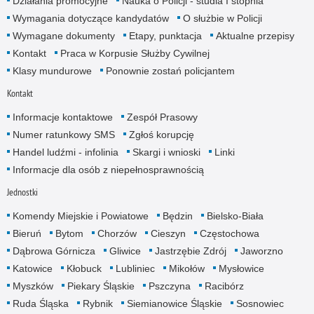
Działania promocyjne
Nauka o Policji - studia I stopnia
Wymagania dotyczące kandydatów
O służbie w Policji
Wymagane dokumenty
Etapy, punktacja
Aktualne przepisy
Kontakt
Praca w Korpusie Służby Cywilnej
Klasy mundurowe
Ponownie zostań policjantem
Kontakt
Informacje kontaktowe
Zespół Prasowy
Numer ratunkowy SMS
Zgłoś korupcję
Handel ludźmi - infolinia
Skargi i wnioski
Linki
Informacje dla osób z niepełnosprawnością
Jednostki
Komendy Miejskie i Powiatowe
Będzin
Bielsko-Biała
Bieruń
Bytom
Chorzów
Cieszyn
Częstochowa
Dąbrowa Górnicza
Gliwice
Jastrzębie Zdrój
Jaworzno
Katowice
Kłobuck
Lubliniec
Mikołów
Mysłowice
Myszków
Piekary Śląskie
Pszczyna
Racibórz
Ruda Śląska
Rybnik
Siemianowice Śląskie
Sosnowiec