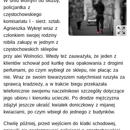
W dniu wolnym od służby,
policjantka z
częstochowskiego
komisariatu I - sierż. sztab.
Agnieszka Wykręt wraz z
członkiem swojej rodziny
robiła zakupy w jednym z
częstochowskich sklepów
przy alei Wolności. Wtedy też zauważyła, że jeden z
klientów schował pod kurtkę dwa opakowania z drogimi
perfumami, po czym wybiegł ze sklepu, nie płacąc za
nie. Wraz ze swoim towarzyszem natychmiast ruszyła za
sprawcą kradzieży, a w trakcie biegu przekazała
telefonicznie swojemu naczelnikowi szczegóły dotyczące
jego ubioru i kierunku ucieczki. Po drodze mężczyzna
zdążył jeszcze ukraść kwiatek doniczkowy z mijanej
kwiaciarni, po czym wbiegł do jednego z budynków.
Chwilę później, przed wejściem do klatki schodowej,