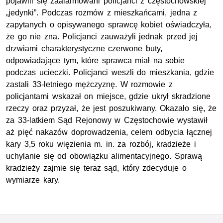
pojawili się zaalarmowani policjanci z częstochowskiej
„jedynki”. Podczas rozmów z mieszkańcami, jedna z
zapytanych o opisywanego sprawcę kobiet oświadczyła,
że go nie zna. Policjanci zauważyli jednak przed jej
drzwiami charakterystyczne czerwone buty,
odpowiadające tym, które sprawca miał na sobie
podczas ucieczki. Policjanci weszli do mieszkania, gdzie
zastali 33-letniego mężczyznę. W rozmowie z
policjantami wskazał on miejsce, gdzie ukrył skradzione
rzeczy oraz przyzał, że jest poszukiwany. Okazało się, że
za 33-latkiem Sąd Rejonowy w Częstochowie wystawił
aż pięć nakazów doprowadzenia, celem odbycia łącznej
kary 3,5 roku więzienia
m. in
. za rozbój, kradzieże i
uchylanie się od obowiązku alimentacyjnego. Sprawą
kradzieży zajmie się teraz sąd, który zdecyduje o
wymiarze kary.