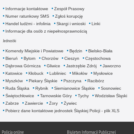
Informacje kontaktowe
Zespół Prasowy
Numer ratunkowy SMS
Zgłoś korupcję
Handel ludźmi - infolinia
Skargi i wnioski
Linki
Informacje dla osób z niepełnosprawnością
Jednostki
Komendy Miejskie i Powiatowe
Będzin
Bielsko-Biała
Bieruń
Bytom
Chorzów
Cieszyn
Częstochowa
Dąbrowa Górnicza
Gliwice
Jastrzębie Zdrój
Jaworzno
Katowice
Kłobuck
Lubliniec
Mikołów
Mysłowice
Myszków
Piekary Śląskie
Pszczyna
Racibórz
Ruda Śląska
Rybnik
Siemianowice Śląskie
Sosnowiec
Świętochłowice
Tarnowskie Góry
Tychy
Wodzisław Śląski
Zabrze
Zawiercie
Żory
Żywiec
Pobierz dane kontaktowe jednostek Śląskiej Policji - plik XLS
Policja online
Biuletyn Informacji Publicznej