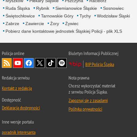
Myszków
Piekary Śląskie
Pszczyna
Racibórz
Ruda Śląska
Rybnik
Siemianowice Śląskie
Sosnowiec
Świętochłowice
Tarnowskie Góry
Tychy
Wodzisław Śląski
Zabrze
Zawiercie
Żory
Żywiec
Pobierz dane kontaktowe jednostek Śląskiej Policji - plik XLS
Policja online
Biuletyn Informacji Publicznej
BIP Policja Śląska
Redakcja serwisu
Nota prawna
Chcesz wykorzystać materiał
Kontakt z redakcją
z serwisu Policja Śląska.
Dostępność
Zapoznaj się z zasadami
Deklaracja dostępności
Polityka prywatności
Inne wersje portalu
poradnik interesanta