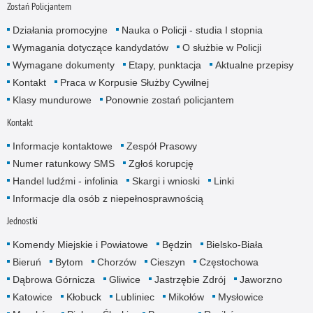
Zostań Policjantem
Działania promocyjne
Nauka o Policji - studia I stopnia
Wymagania dotyczące kandydatów
O służbie w Policji
Wymagane dokumenty
Etapy, punktacja
Aktualne przepisy
Kontakt
Praca w Korpusie Służby Cywilnej
Klasy mundurowe
Ponownie zostań policjantem
Kontakt
Informacje kontaktowe
Zespół Prasowy
Numer ratunkowy SMS
Zgłoś korupcję
Handel ludźmi - infolinia
Skargi i wnioski
Linki
Informacje dla osób z niepełnosprawnością
Jednostki
Komendy Miejskie i Powiatowe
Będzin
Bielsko-Biała
Bieruń
Bytom
Chorzów
Cieszyn
Częstochowa
Dąbrowa Górnicza
Gliwice
Jastrzębie Zdrój
Jaworzno
Katowice
Kłobuck
Lubliniec
Mikołów
Mysłowice