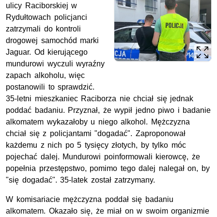
ulicy Raciborskiej w
Rydułtowach policjanci
zatrzymali do kontroli
drogowej samochód marki
Jaguar. Od kierującego
mundurowi wyczuli wyraźny
zapach alkoholu, więc
postanowili to sprawdzić.
35-letni mieszkaniec Raciborza nie chciał się jednak
poddać badaniu. Przyznał, że wypił jedno piwo i badanie
alkomatem wykazałoby u niego alkohol. Mężczyzna
chciał się z policjantami "dogadać". Zaproponował
każdemu z nich po 5 tysięcy złotych, by tylko móc
pojechać dalej. Mundurowi poinformowali kierowcę, że
popełnia przestępstwo, pomimo tego dalej nalegał on, by
"się dogadać". 35-latek został zatrzymany.
W komisariacie mężczyzna poddał się badaniu
alkomatem. Okazało się, że miał on w swoim organizmie