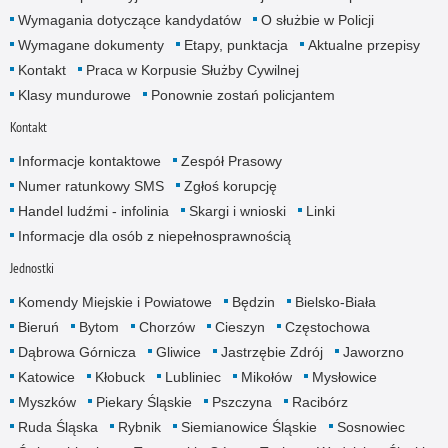
Wymagania dotyczące kandydatów
O służbie w Policji
Wymagane dokumenty
Etapy, punktacja
Aktualne przepisy
Kontakt
Praca w Korpusie Służby Cywilnej
Klasy mundurowe
Ponownie zostań policjantem
Kontakt
Informacje kontaktowe
Zespół Prasowy
Numer ratunkowy SMS
Zgłoś korupcję
Handel ludźmi - infolinia
Skargi i wnioski
Linki
Informacje dla osób z niepełnosprawnością
Jednostki
Komendy Miejskie i Powiatowe
Będzin
Bielsko-Biała
Bieruń
Bytom
Chorzów
Cieszyn
Częstochowa
Dąbrowa Górnicza
Gliwice
Jastrzębie Zdrój
Jaworzno
Katowice
Kłobuck
Lubliniec
Mikołów
Mysłowice
Myszków
Piekary Śląskie
Pszczyna
Racibórz
Ruda Śląska
Rybnik
Siemianowice Śląskie
Sosnowiec