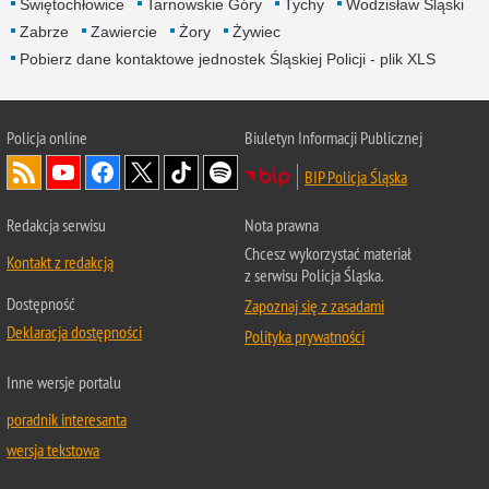
Świętochłowice
Tarnowskie Góry
Tychy
Wodzisław Śląski
Zabrze
Zawiercie
Żory
Żywiec
Pobierz dane kontaktowe jednostek Śląskiej Policji - plik XLS
Policja online
Biuletyn Informacji Publicznej
BIP Policja Śląska
Redakcja serwisu
Nota prawna
Chcesz wykorzystać materiał
Kontakt z redakcją
z serwisu Policja Śląska.
Dostępność
Zapoznaj się z zasadami
Deklaracja dostępności
Polityka prywatności
Inne wersje portalu
poradnik interesanta
wersja tekstowa