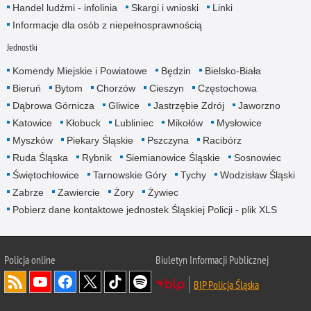
Handel ludźmi - infolinia
Skargi i wnioski
Linki
Informacje dla osób z niepełnosprawnością
Jednostki
Komendy Miejskie i Powiatowe
Będzin
Bielsko-Biała
Bieruń
Bytom
Chorzów
Cieszyn
Częstochowa
Dąbrowa Górnicza
Gliwice
Jastrzębie Zdrój
Jaworzno
Katowice
Kłobuck
Lubliniec
Mikołów
Mysłowice
Myszków
Piekary Śląskie
Pszczyna
Racibórz
Ruda Śląska
Rybnik
Siemianowice Śląskie
Sosnowiec
Świętochłowice
Tarnowskie Góry
Tychy
Wodzisław Śląski
Zabrze
Zawiercie
Żory
Żywiec
Pobierz dane kontaktowe jednostek Śląskiej Policji - plik XLS
Policja online
Biuletyn Informacji Publicznej
BIP Policja Śląska