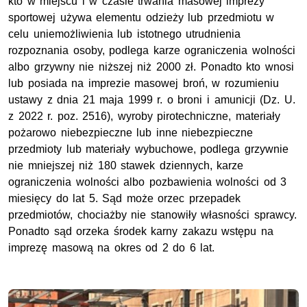
kto w miejscu i w czasie trwania masowej imprezy
sportowej używa elementu odzieży lub przedmiotu w
celu uniemożliwienia
lub
istotnego utrudnienia
rozpoznania osoby, podlega karze ograniczenia wolności
albo grzywny nie niższej niż 2000 zł. Ponadto kto wnosi
lub posiada na imprezie masowej broń, w rozumieniu
ustawy z dnia 21 maja 1999 r
.
o broni i amunicji (
Dz.
U.
z 2022
r.
poz.
2516), wyroby pirotechniczne, materiały
pożarowo niebezpieczne lub inne niebezpieczne
przedmioty
lub
materiały wybuchowe, podlega grzywnie
nie mniejszej niż 180 stawek dziennych, karze
ograniczenia wolności albo pozbawienia wolności od 3
miesięcy do lat 5. Sąd może orzec przepadek
przedmiotów, chociażby nie stanowiły własności sprawcy.
Ponadto sąd orzeka środek karny zakazu wstępu na
imprezę masową na okres od 2 do 6 lat.