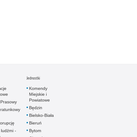
Jednostki
acje
Komendy
towe
Miejskie i
Powiatowe
 Prasowy
Będzin
ratunkowy
Bielsko-Biała
korupcję
Bieruń
 ludźmi -
Bytom
a