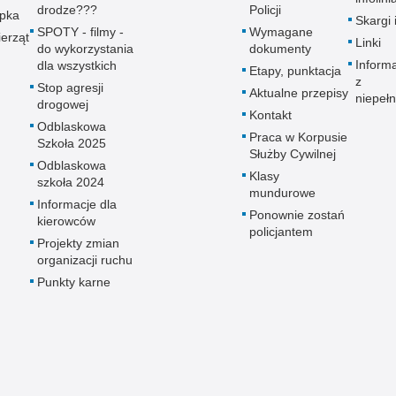
drodze???
Policji
upka
Skargi 
SPOTY - filmy -
Wymagane
erząt
Linki
do wykorzystania
dokumenty
Inform
dla wszystkich
Etapy, punktacja
z
Stop agresji
Aktualne przepisy
niepeł
drogowej
Kontakt
Odblaskowa
Praca w Korpusie
Szkoła 2025
Służby Cywilnej
Odblaskowa
Klasy
szkoła 2024
mundurowe
Informacje dla
Ponownie zostań
kierowców
policjantem
Projekty zmian
organizacji ruchu
Punkty karne