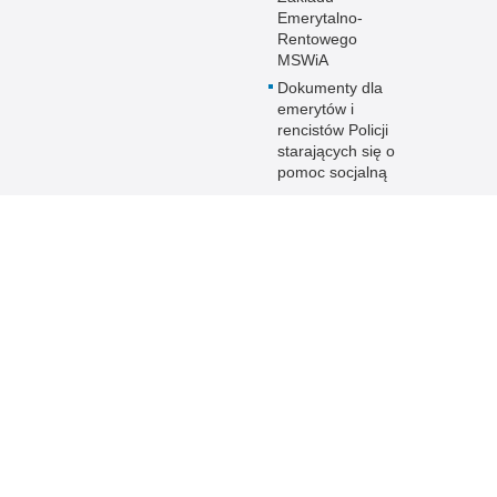
Emerytalno-
Rentowego
MSWiA
Dokumenty dla
emerytów i
rencistów Policji
starających się o
pomoc socjalną