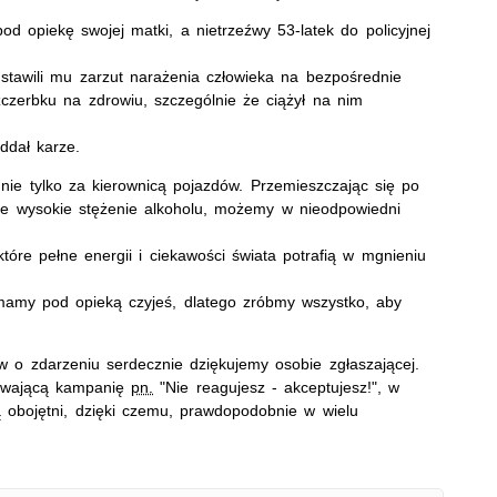
pod opiekę swojej matki, a nietrzeźwy 53-latek do policyjnej
stawili mu zarzut narażenia człowieka na bezpośrednie
zczerbku na zdrowiu, szczególnie że ciążył na nim
ddał karze.
 nie tylko za kierownicą pojazdów. Przemieszczając się po
ie wysokie stężenie alkoholu, możemy w nieodpowiedni
óre pełne energii i ciekawości świata potrafią w mgnieniu
 mamy pod opieką czyjeś, dlatego zróbmy wszystko, aby
w o zdarzeniu serdecznie dziękujemy osobie zgłaszającej.
trwającą kampanię
pn.
"Nie reagujesz - akceptujesz!", w
ą obojętni, dzięki czemu, prawdopodobnie w wielu