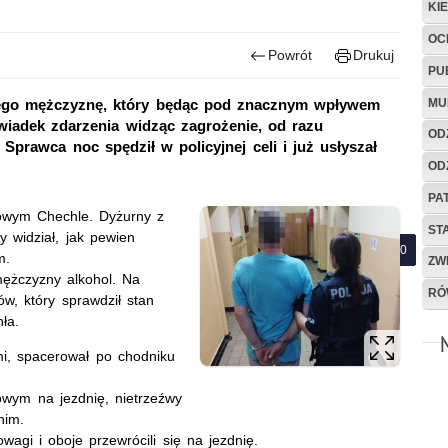
KI
OC
Powrót
Drukuj
PU
MU
tniego mężczyznę, który będąc pod znacznym wpływem
Świadek zdarzenia widząc zagrożenie, od razu
OD
Sprawca noc spędził w policyjnej celi i już usłyszał
OD
PA
Nowym Chechle. Dyżurny z
ST
 widział, jak pewien
m.
ZW
ężczyzny alkohol. Na
RÓ
tów, który sprawdził stan
ła.
mi, spacerował po chodniku
owym na jezdnię, nietrzeźwy
nim.
agi i oboje przewrócili się na jezdnię.