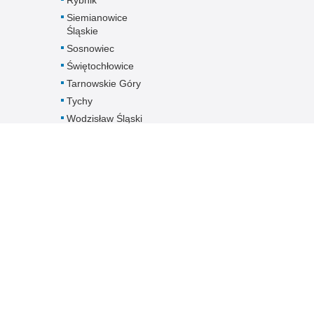
Rybnik
Siemianowice
Śląskie
Sosnowiec
Świętochłowice
Tarnowskie Góry
Tychy
Wodzisław Śląski
Zabrze
Zawiercie
Żory
Żywiec
Pobierz dane
kontaktowe
jednostek
Śląskiej Policji -
plik XLS