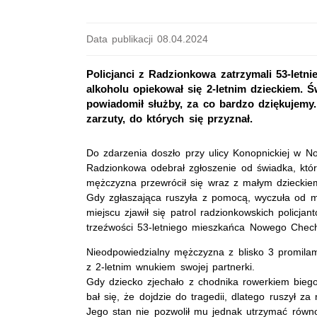
Data publikacji 08.04.2024
Policjanci z Radzionkowa zatrzymali 53-le
alkoholu opiekował się 2-letnim dzieckiem. 
powiadomił służby, za co bardzo dziękujemy. 
zarzuty, do których się przyznał.
Do zdarzenia doszło przy ulicy Konopnickiej w 
Radzionkowa odebrał zgłoszenie od świadka, który
mężczyzna przewrócił się wraz z małym dzieckie
Gdy zgłaszająca ruszyła z pomocą, wyczuła od m
miejscu zjawił się patrol radzionkowskich policjan
trzeźwości 53-letniego mieszkańca Nowego Chech
Nieodpowiedzialny mężczyzna z blisko 3 promila
z 2-letnim wnukiem swojej partnerki.
Gdy dziecko zjechało z chodnika rowerkiem bieg
bał się, że dojdzie do tragedii, dlatego ruszył za 
Jego stan nie pozwolił mu jednak utrzymać równow