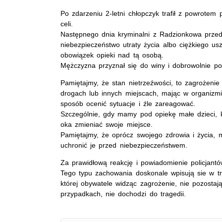
Po zdarzeniu 2-letni chłopczyk trafił z powrotem 
celi.
Następnego dnia kryminalni z Radzionkowa przed
niebezpieczeństwo utraty życia albo ciężkiego us
obowiązek opieki nad tą osobą.
Mężczyzna przyznał się do winy i dobrowolnie po
Pamiętajmy, że stan nietrzeźwości, to zagrożenie
drogach lub innych miejscach, mając w organizm
sposób ocenić sytuacje i źle zareagować.
Szczególnie, gdy mamy pod opiekę małe dzieci, kt
oka zmieniać swoje miejsce.
Pamiętajmy, że oprócz swojego zdrowia i życia,
uchronić je przed niebezpieczeństwem.
Za prawidłową reakcję i powiadomienie policjantó
Tego typu zachowania doskonale wpisują sie w 
której obywatele widząc zagrożenie, nie pozostaj
przypadkach, nie dochodzi do tragedii.