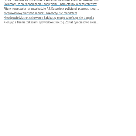
Światowy Dzień Zapobiegania Utonięciom – pamiętajmy o bezpieczeństwie nad wodą
Pijany rowerzysta na autostradzie A4. Katowiccy policjanci przerwali skrajnie niebezpieczną jazdę
Nieprawidłowy transport ładunku zakończył się mandatem
Nieodpowiedzialne zachowanie kajakarzy mogło zakończyć się tragedią
Kierując z trzema zakazami spowodował kolizję. Został tymczasowo aresztowany