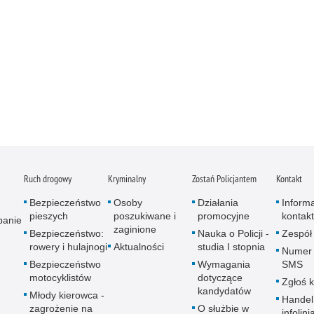
Ruch drogowy
Kryminalny
Zostań Policjantem
Kontakt
Bezpieczeństwo
Osoby
Działania
Inform
pieszych
poszukiwane i
promocyjne
kontak
panie
zaginione
Bezpieczeństwo:
Nauka o Policji -
Zespół
rowery i hulajnogi
Aktualności
studia I stopnia
Numer 
Bezpieczeństwo
Wymagania
SMS
motocyklistów
dotyczące
Zgłoś 
kandydatów
Młody kierowca -
Handel
zagrożenie na
O służbie w
infolini