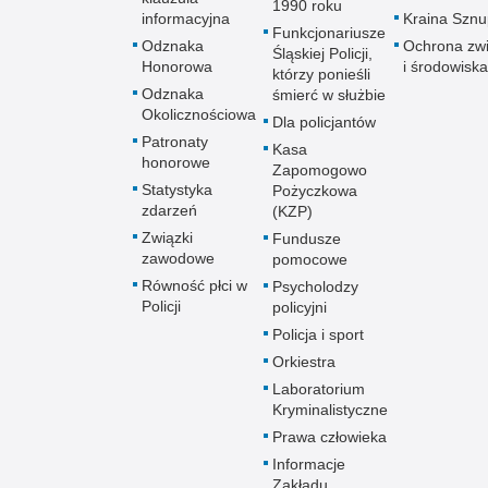
1990 roku
informacyjna
Kraina Szn
Funkcjonariusze
Odznaka
Ochrona zwi
Śląskiej Policji,
Honorowa
i środowiska
którzy ponieśli
Odznaka
śmierć w służbie
Okolicznościowa
Dla policjantów
Patronaty
Kasa
honorowe
Zapomogowo
Statystyka
Pożyczkowa
zdarzeń
(KZP)
Związki
Fundusze
zawodowe
pomocowe
Równość płci w
Psycholodzy
Policji
policyjni
Policja i sport
Orkiestra
Laboratorium
Kryminalistyczne
Prawa człowieka
Informacje
Zakładu