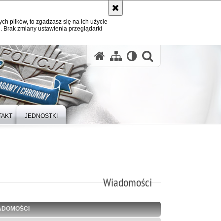
ych plików, to zgadzasz się na ich użycie
. Brak zmiany ustawienia przeglądarki
otwórz wysz
TAKT
JEDNOSTKI
Wiadomości
ADOMOŚCI