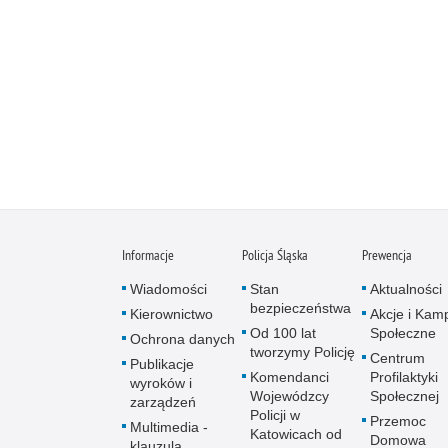
Informacje
Policja Śląska
Prewencja
Wiadomości
Stan
Aktualności
bezpieczeństwa
Kierownictwo
Akcje i Kam
Od 100 lat
Społeczne
Ochrona danych
tworzymy Policję
Centrum
Publikacje
Komendanci
Profilaktyki
wyroków i
Wojewódzcy
Społecznej
zarządzeń
Policji w
Przemoc
Multimedia -
Katowicach od
Domowa
klauzula