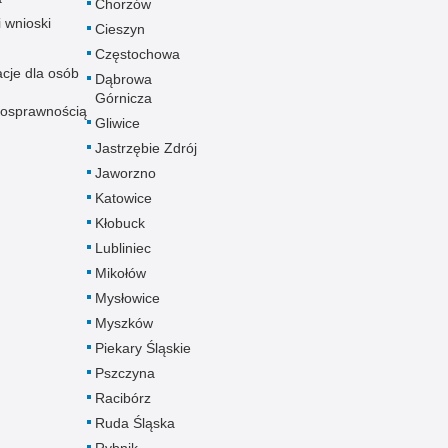
Chorzów
i wnioski
Cieszyn
Częstochowa
acje dla osób
Dąbrowa
Górnicza
nosprawnością
Gliwice
Jastrzębie Zdrój
Jaworzno
Katowice
Kłobuck
Lubliniec
Mikołów
Mysłowice
Myszków
Piekary Śląskie
Pszczyna
Racibórz
Ruda Śląska