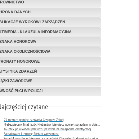
EROWNICTWO
HRONA DANYCH
BLIKACJE WYROKÓW I ZARZĄDZEŃ
LTIMEDIA - KLAUZULA INFORMACYJNA
ZNAKA HONOROWA
ZNAKA OKOLICZNOŚCIOWA
TRONATY HONOROWE
ATYSTYKA ZDARZEŃ
IĄZKI ZAWODOWE
WNOŚĆ PŁCI W POLICJI
Najczęściej czytane
23. rocznica pamięci sierżanta Grzegorza Załogi
Niebezpieczny finał jazdy. Nietrzeźwy kierujący uderzył pojazdem w obiekt Komendy Miejskiej Policji w Rybniku
16-latek po alkoholu przewoził pasażera na hulajnodze elektrycznej
Zaatakowała kierowcę. Została zatrzymana
Ponad 4 promile za kierownicą ciężarówki. Obywatel Białorusi usłyszał wyrok już następnego dnia