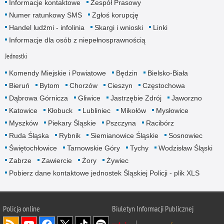
Informacje kontaktowe
Zespół Prasowy
Numer ratunkowy SMS
Zgłoś korupcję
Handel ludźmi - infolinia
Skargi i wnioski
Linki
Informacje dla osób z niepełnosprawnością
Jednostki
Komendy Miejskie i Powiatowe
Będzin
Bielsko-Biała
Bieruń
Bytom
Chorzów
Cieszyn
Częstochowa
Dąbrowa Górnicza
Gliwice
Jastrzębie Zdrój
Jaworzno
Katowice
Kłobuck
Lubliniec
Mikołów
Mysłowice
Myszków
Piekary Śląskie
Pszczyna
Racibórz
Ruda Śląska
Rybnik
Siemianowice Śląskie
Sosnowiec
Świętochłowice
Tarnowskie Góry
Tychy
Wodzisław Śląski
Zabrze
Zawiercie
Żory
Żywiec
Pobierz dane kontaktowe jednostek Śląskiej Policji - plik XLS
Policja online
Biuletyn Informacji Publicznej