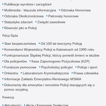
Publikacje wyroków i zarządzeń
Multimedia - klauzula informacyjna
Odznaka Honorowa
Odznaka Okolicznościowa
Patronaty honorowe
Statystyka zdarzeń
Związki zawodowe
Równość płci w Policji
Policja Śląska
Stan bezpieczeństwa
Od 100 lat tworzymy Policję
Komendanci Wojewódzcy Policji w Katowicach od 1990 roku
Funkcjonariusze Śląskiej Policji, którzy ponieśli śmierć w służbie
Dla policjantów
Kasa Zapomogowo Pożyczkowa (KZP)
Fundusze pomocowe
Psycholodzy policyjni
Policja i sport
Orkiestra
Laboratorium Kryminalistyczne
Prawa człowieka
Informacje Zakładu Emerytalno-Rentowego MSWiA
Dokumenty dla emerytów i rencistów Policji starających się o
pomoc socjalną
Prewencja
Aktualności
Akcje i Kampanie Społeczne