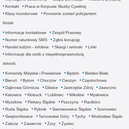
Kontakt
Praca w Korpusie Służby Cywilnej
Klasy mundurowe
Ponownie zostań policjantem
Kontakt
Informacje kontaktowe
Zespół Prasowy
Numer ratunkowy SMS
Zgłoś korupcję
Handel ludźmi - infolinia
Skargi i wnioski
Linki
Informacje dla osób z niepełnosprawnością
Jednostki
Komendy Miejskie i Powiatowe
Będzin
Bielsko-Biała
Bieruń
Bytom
Chorzów
Cieszyn
Częstochowa
Dąbrowa Górnicza
Gliwice
Jastrzębie Zdrój
Jaworzno
Katowice
Kłobuck
Lubliniec
Mikołów
Mysłowice
Myszków
Piekary Śląskie
Pszczyna
Racibórz
Ruda Śląska
Rybnik
Siemianowice Śląskie
Sosnowiec
Świętochłowice
Tarnowskie Góry
Tychy
Wodzisław Śląski
Zabrze
Zawiercie
Żory
Żywiec