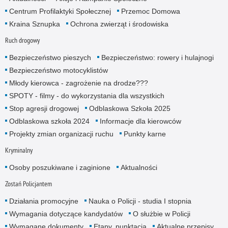
Centrum Profilaktyki Społecznej
Przemoc Domowa
Kraina Sznupka
Ochrona zwierząt i środowiska
Ruch drogowy
Bezpieczeństwo pieszych
Bezpieczeństwo: rowery i hulajnogi
Bezpieczeństwo motocyklistów
Młody kierowca - zagrożenie na drodze???
SPOTY - filmy - do wykorzystania dla wszystkich
Stop agresji drogowej
Odblaskowa Szkoła 2025
Odblaskowa szkoła 2024
Informacje dla kierowców
Projekty zmian organizacji ruchu
Punkty karne
Kryminalny
Osoby poszukiwane i zaginione
Aktualności
Zostań Policjantem
Działania promocyjne
Nauka o Policji - studia I stopnia
Wymagania dotyczące kandydatów
O służbie w Policji
Wymagane dokumenty
Etapy, punktacja
Aktualne przepisy