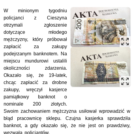
W minionym tygodniu
policjanci z Cieszyna
otrzymali zgłoszenie
dotyczące młodego
mężczyzny, który próbował
zapłacić za zakupy
podejrzanym banknotem. Na
miejscu mundurowi ustalili
okoliczności zdarzenia.
Okazało się, że 19-latek,
chcąc zapłacić za drobne
zakupy, wręczył kasjerce
pamiątkowy banknot o
nominale 200 złotych.
Swoim zachowaniem mężczyzna usiłował wprowadzić w
błąd pracownicę sklepu. Czujna kasjerka sprawdziła
banknot, a gdy okazało się, że nie jest on prawdziwy,
wezwała policjantów.