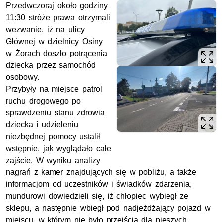
Przedwczoraj około godziny
11:30 stróże prawa otrzymali
wezwanie, iż na ulicy
Głównej w dzielnicy Osiny
w Żorach doszło potrącenia
dziecka przez samochód
osobowy.
Przybyły na miejsce patrol
ruchu drogowego po
sprawdzeniu stanu zdrowia
dziecka i udzieleniu
niezbędnej pomocy ustalił
wstępnie, jak wyglądało całe
zajście. W wyniku analizy
nagrań z kamer znajdujących się w pobliżu, a także
informacjom od uczestników i świadków zdarzenia,
mundurowi dowiedzieli się, iż chłopiec wybiegł ze
sklepu, a następnie wbiegł pod nadjeżdżający pojazd w
miejscu, w którym nie było przejścia dla pieszych.