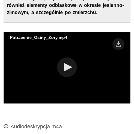
również elementy odblaskowe w okresie jesienno-
zimowym, a szczególnie po zmierzchu.
Potracenie_Osiny_Zory.mp4
Nagranie audio
Audiodeskrypcja.m4a