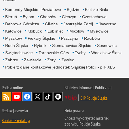
Komendy Miejskie i Powiatowe
Będzin
Bielsko-Biała
Bieruń
Bytom
Chorzów
Cieszyn
Częstochowa
Dąbrowa Górnicza
Gliwice
Jastrzębie Zdrój
Jaworzno
Katowice
Kłobuck
Lubliniec
Mikołów
Mysłowice
Myszków
Piekary Śląskie
Pszczyna
Racibórz
Ruda Śląska
Rybnik
Siemianowice Śląskie
Sosnowiec
Świętochłowice
Tarnowskie Góry
Tychy
Wodzisław Śląski
Zabrze
Zawiercie
Żory
Żywiec
Pobierz dane kontaktowe jednostek Śląskiej Policji - plik XLS
Policja online
Biuletyn Informacji Publicznej
BIP Policja Śląska
Redakcja serwisu
Nota prawna
Chcesz wykorzystać materiał
Kontakt z redakcją
z serwisu Policja Śląska.